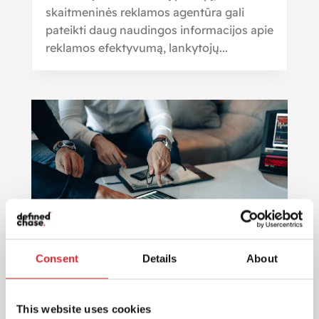
skaitmeninės reklamos agentūra gali
pateikti daug naudingos informacijos apie
reklamos efektyvumą, lankytojų...
Consent
Details
About
Skaitmeninė rinkodara: efektyvus
ir pigesnis būdas pasiekti
vartotojus ir sukurti ilgalaikius
This website uses cookies
santykius