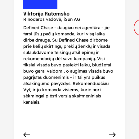
N
Di
Viktorija Ratomskė
Rinodaros vadovė, iSun AG
Defined Chase - daugiau nei agentūra - jie
Je
tarsi jūsų pačių komanda, kuri visą laiką
ir
dirba drauge. Su Defined Chase dirbome
nu
prie kelių skirtingų prekių ženklų ir visada
ge
sulaukdavome teisingų atsiliepimų ir
iš
rekomendacijų dėl savo kampanijų. Visi
ju
tikslai visada buvo pasiekti laiku, biudžetai
ku
buvo gerai valdomi, o augimas visada buvo
bi
pagrįstas duomenimis - ir tai yra puikus
pr
atsakingumo pavyzdys. Rekomenduočiau
pa
Vytį ir jo komanda visiems, kurie nori
r
sėkmingai plėsti verslą skaitmeniniais
kanalais.