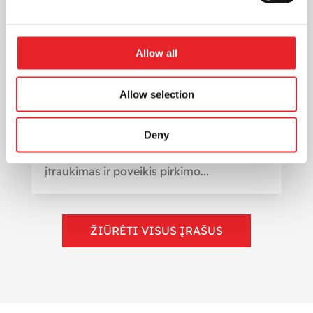
Statistikos naudojimas reklamos
Allow all
efektyvumui įvertinti: kaip pasiekti
geresnius rezultatus
Allow selection
Rinkodara
Reklamos efektyvumas gali būti
Deny
vertinamas įvairiais būdais, tokiais kaip
reklamos pritraukiamumas, prisiminimas,
įtraukimas ir poveikis pirkimo...
ŽIŪRĖTI VISUS ĮRAŠUS