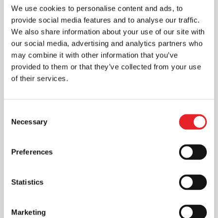
We use cookies to personalise content and ads, to
Rinkodara
provide social media features and to analyse our traffic.
Skaitmeninė rinkodara - vienas iš
We also share information about your use of our site with
veiksmingų būdų pristatyti reklamuojama
our social media, advertising and analytics partners who
produkciją, kuri pasiekia vartotojus. Ji
may combine it with other information that you’ve
dažnu atveju gali būti pigesnė...
provided to them or that they’ve collected from your use
of their services.
Consent
Necessary
Selection
Preferences
Statistics
Marketing