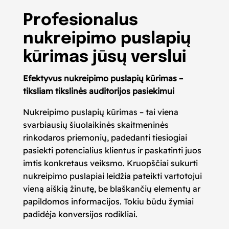
Profesionalus
nukreipimo puslapių
kūrimas jūsų verslui
Efektyvus nukreipimo puslapių kūrimas –
tiksliam tikslinės auditorijos pasiekimui
Nukreipimo puslapių kūrimas – tai viena
svarbiausių šiuolaikinės skaitmeninės
rinkodaros priemonių, padedanti tiesiogiai
pasiekti potencialius klientus ir paskatinti juos
imtis konkretaus veiksmo. Kruopščiai sukurti
nukreipimo puslapiai leidžia pateikti vartotojui
vieną aiškią žinutę, be blaškančių elementų ar
papildomos informacijos. Tokiu būdu žymiai
padidėja konversijos rodikliai.