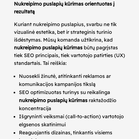
Nukreipimo puslapių kūrimas orientuotas į
rezultatą
Kuriant nukreipimo puslapius, svarbu ne tik
vizualinė estetika, bet ir strateginis turinio
išdėstymas. Mūsų komanda užtikrina, kad
nukreipimo puslapių kūrimas
būtų pagrįstas
tiek SEO principais, tiek vartotojo patirties (UX)
standartais. Tai reiškia:
Nuosekli žinutė, atitinkanti reklamos ar
komunikacijos kampanijos tikslą
SEO optimizuotas turinys su reikalinga
nukreipimo puslapių kūrimas
raktažodžio
koncentracija
Išgryninti veiksmai (call-to-action) vartotojo
elgsenos skatinimui
Reaguojantis dizainas, tinkantis visiems