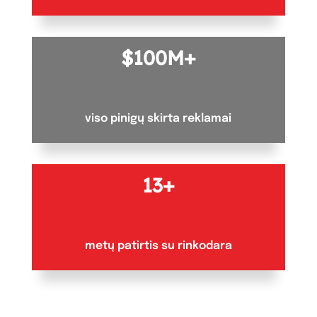
100M+
viso pinigų skirta reklamai
13+
metų patirtis su rinkodara