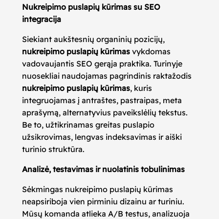
Nukreipimo puslapių kūrimas su SEO
integracija
Siekiant aukštesnių organinių pozicijų,
nukreipimo puslapių kūrimas
vykdomas
vadovaujantis SEO gerąja praktika. Turinyje
nuosekliai naudojamas pagrindinis raktažodis
nukreipimo puslapių kūrimas
, kuris
integruojamas į antraštes, pastraipas, meta
aprašymą, alternatyvius paveikslėlių tekstus.
Be to, užtikrinamas greitas puslapio
užsikrovimas, lengvas indeksavimas ir aiški
turinio struktūra.
Analizė, testavimas ir nuolatinis tobulinimas
Sėkmingas nukreipimo puslapių kūrimas
neapsiriboja vien pirminiu dizainu ar turiniu.
Mūsų komanda atlieka A/B testus, analizuoja