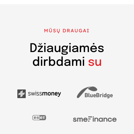
MŪSŲ DRAUGAI
Džiaugiamės
dirbdami
su