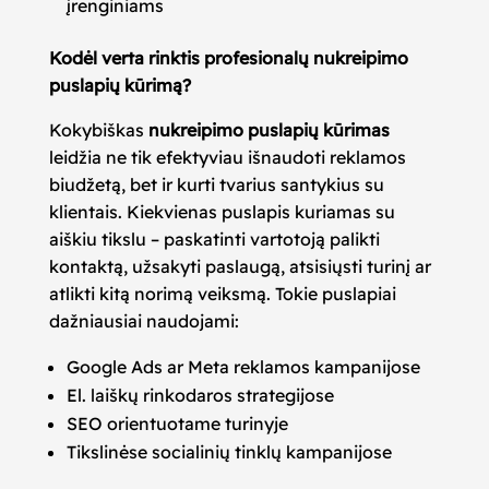
įrenginiams
Kodėl verta rinktis profesionalų nukreipimo
puslapių kūrimą?
Kokybiškas
nukreipimo puslapių kūrimas
leidžia ne tik efektyviau išnaudoti reklamos
biudžetą, bet ir kurti tvarius santykius su
klientais. Kiekvienas puslapis kuriamas su
aiškiu tikslu – paskatinti vartotoją palikti
kontaktą, užsakyti paslaugą, atsisiųsti turinį ar
atlikti kitą norimą veiksmą. Tokie puslapiai
dažniausiai naudojami:
Google Ads ar Meta reklamos kampanijose
El. laiškų rinkodaros strategijose
SEO orientuotame turinyje
Tikslinėse socialinių tinklų kampanijose