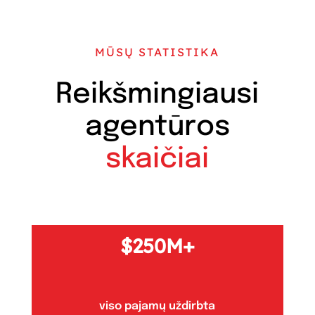
MŪSŲ STATISTIKA
Reikšmingiausi
agentūros
skaičiai
250M+
viso pajamų uždirbta