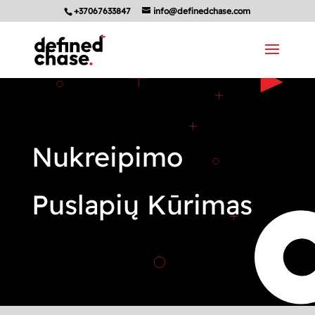
+37067633847
info@definedchase.com
Nukreipimo
Puslapių Kūrimas