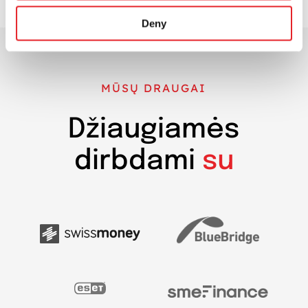
Deny
MŪSŲ DRAUGAI
Džiaugiamės
dirbdami
su