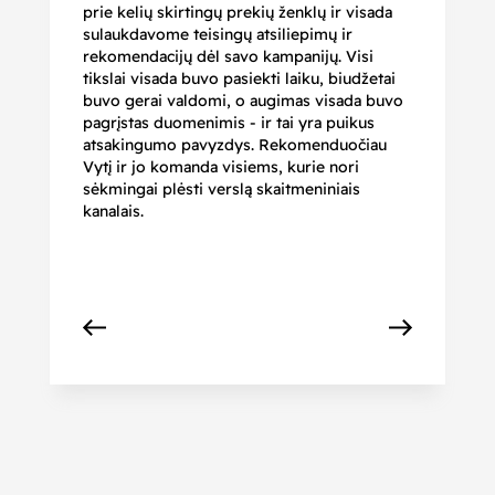
prie kelių skirtingų prekių ženklų ir visada
ge
sulaukdavome teisingų atsiliepimų ir
iš
rekomendacijų dėl savo kampanijų. Visi
ju
tikslai visada buvo pasiekti laiku, biudžetai
ku
buvo gerai valdomi, o augimas visada buvo
bi
pagrįstas duomenimis - ir tai yra puikus
pr
atsakingumo pavyzdys. Rekomenduočiau
pa
Vytį ir jo komanda visiems, kurie nori
r
sėkmingai plėsti verslą skaitmeniniais
kanalais.