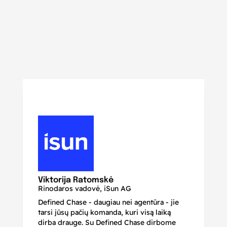
N
Di
Viktorija Ratomskė
Rinodaros vadovė, iSun AG
Defined Chase - daugiau nei agentūra - jie
Je
tarsi jūsų pačių komanda, kuri visą laiką
ir
dirba drauge. Su Defined Chase dirbome
nu