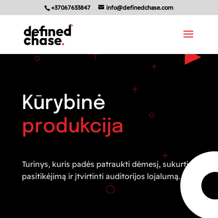
+37067633847
info@definedchase.com
Kūrybinė
produkcija
Turinys, kuris padės patraukti dėmesį, sukurti
pasitikėjimą ir įtvirtinti auditorijos lojalumą.