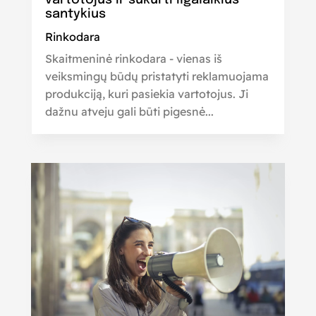
vartotojus ir sukurti ilgalaikius
santykius
Rinkodara
Skaitmeninė rinkodara - vienas iš
veiksmingų būdų pristatyti reklamuojama
produkciją, kuri pasiekia vartotojus. Ji
dažnu atveju gali būti pigesnė...