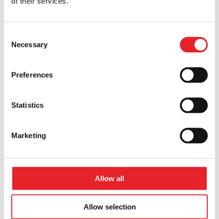
of their services.
viso pajamų uždirbta
Consent
Necessary
Selection
100M+
Preferences
viso pinigų skirta reklamai
Statistics
Marketing
13+
Allow all
metų patirtis su rinkodara
Allow selection