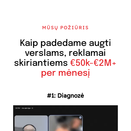
MŪSŲ POŽIŪRIS
Kaip padedame augti
verslams, reklamai
skiriantiems
€50k-€2M+
per mėnesį
#1: Diagnozė