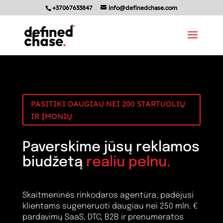
+37067633847
info@definedchase.com
PASITIKI DAUGIAU NEI 200 STARTUOLIŲ
IR ĮMONIŲ
Paverskime jūsų reklamos
biudžetą
realiu pelnu.
Skaitmeninės rinkodaros agentūra, padėjusi
klientams sugeneruoti daugiau nei 250 mln. €
pardavimų SaaS, DTC, B2B ir prenumeratos