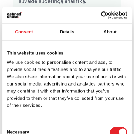
suvaldė sudėtingą analitiką.
SEKIMAS IR ATRIBUCIJA ·
FINANSINĖS PASLAUGOS
Consent
Details
About
This website uses cookies
We use cookies to personalise content and ads, to
95 %
provide social media features and to analyse our traffic.
ataskaitų duomenų praradimas
We also share information about your use of our site with
diagnozuotas
our social media, advertising and analytics partners who
may combine it with other information that you’ve
Rinkodaros matomumas
provided to them or that they’ve collected from your use
atkurtas po GA4
of their services.
migracijos
Palyginę duomenis su „Mixpanel“ ir
Consent
„Amplitude“, problemą radome
Necessary
Selection