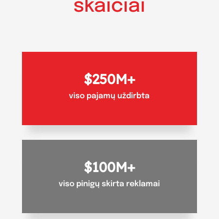
skaičiai
250M+
viso pajamų uždirbta
100M+
viso pinigų skirta reklamai