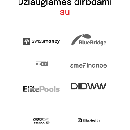
Džiaugiamės dirbdami
su