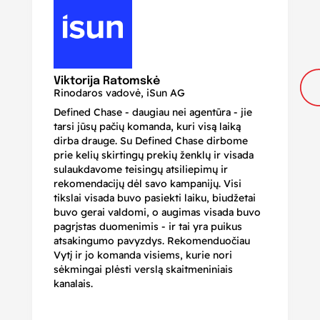
N
Di
Viktorija Ratomskė
Rinodaros vadovė, iSun AG
Defined Chase - daugiau nei agentūra - jie
Je
tarsi jūsų pačių komanda, kuri visą laiką
ir
dirba drauge. Su Defined Chase dirbome
nu
prie kelių skirtingų prekių ženklų ir visada
ge
sulaukdavome teisingų atsiliepimų ir
iš
rekomendacijų dėl savo kampanijų. Visi
ju
tikslai visada buvo pasiekti laiku, biudžetai
ku
buvo gerai valdomi, o augimas visada buvo
bi
pagrįstas duomenimis - ir tai yra puikus
pr
atsakingumo pavyzdys. Rekomenduočiau
pa
Vytį ir jo komanda visiems, kurie nori
r
sėkmingai plėsti verslą skaitmeniniais
kanalais.