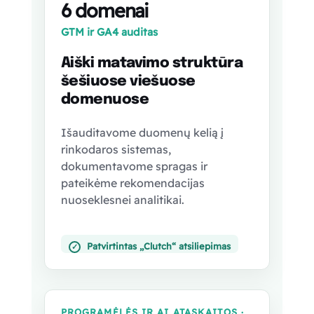
6 domenai
GTM ir GA4 auditas
Aiški matavimo struktūra
šešiuose viešuose
domenuose
Išauditavome duomenų kelią į
rinkodaros sistemas,
dokumentavome spragas ir
pateikėme rekomendacijas
nuoseklesnei analitikai.
Patvirtintas „Clutch“ atsiliepimas
✓
PROGRAMĖLĖS IR AI ATASKAITOS ·