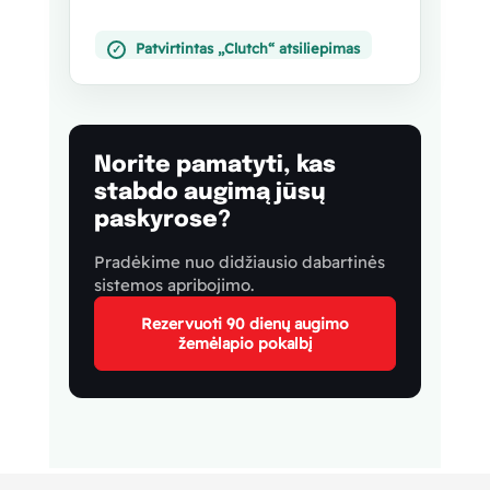
Patvirtintas „Clutch“ atsiliepimas
✓
Norite pamatyti, kas
stabdo augimą jūsų
paskyrose?
Pradėkime nuo didžiausio dabartinės
sistemos apribojimo.
Rezervuoti 90 dienų augimo
žemėlapio pokalbį