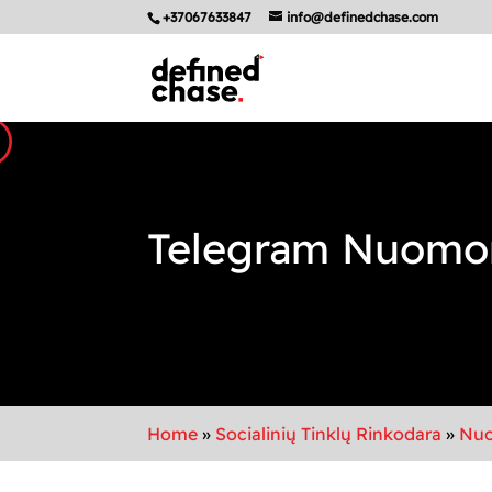
+37067633847
info@definedchase.com
Telegram Nuomon
Home
»
Socialinių Tinklų Rinkodara
»
Nuo