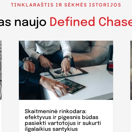
TINKLARAŠTIS IR SĖKMĖS ISTORIJOS
as naujo
Defined Chas
Skaitmeninė rinkodara:
efektyvus ir pigesnis būdas
pasiekti vartotojus ir sukurti
ilgalaikius santykius