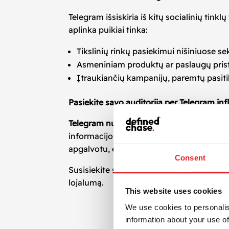
Telegram išsiskiria iš kitų socialinių tinkl
aplinka puikiai tinka:
Tikslinių rinkų pasiekimui nišiniuose s
Asmeniniam produktų ar paslaugų pris
Įtraukiančių kampanijų, paremtų pasit
Pasiekite savo auditoriją per Telegram in
Telegram nuomonės formuotojai
padeda v
informacijos, rekomendacijų bei naujienų
apgalvotu, efektyviu žingsniu skaitmenin
Consent
Susisiekite su mumis ir kartu sukurkime 
lojalumą.
This website uses cookies
We use cookies to personalis
information about your use of