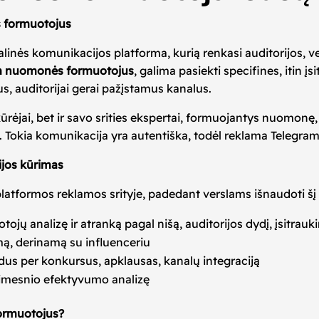
s formuotojus
ialinės komunikacijos platforma, kurią renkasi auditorijos, v
m nuomonės formuotojus
, galima pasiekti specifines, itin 
, auditorijai gerai pažįstamus kanalus.
o kūrėjai, bet ir savo srities ekspertai, formuojantys nuom
a. Tokia komunikacija yra autentiška, todėl reklama Telegra
jos kūrimas
latformos reklamos srityje, padedant verslams išnaudoti šį 
 analizę ir atranką pagal nišą, auditorijos dydį, įsitrauk
mą, derinamą su influenceriu
dus per konkursus, apklausas, kanalų integraciją
limesnio efektyvumo analizę
formuotojus?