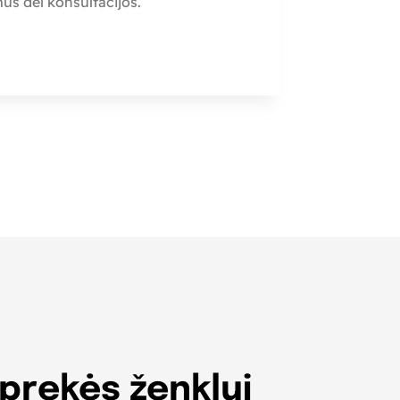
 mus dėl konsultacijos.
prekės ženklui