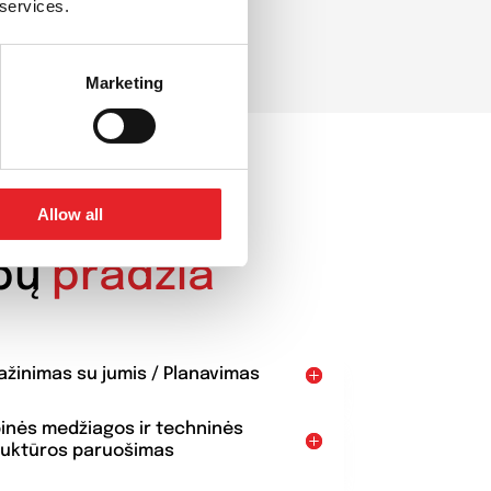
 services.
Marketing
AI
Allow all
bų
pradžia
pažinimas su jumis / Planavimas
binės medžiagos ir techninės
ruktūros paruošimas