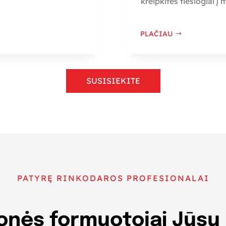
kreipkitės tiesiogiai į
PLAČIAU
SUSISIEKITE
PATYRĘ RINKODAROS PROFESIONALAI
nės formuotojai Jūsų 