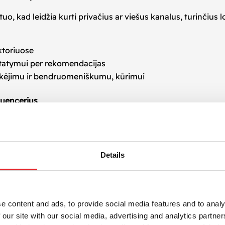
ų tuo, kad leidžia kurti privačius ar viešus kanalus, turinčiu
ektoriuose
tatymui per rekomendacijas
ikėjimu ir bendruomeniškumu, kūrimui
fluencerius
erslams efektyviai pasiekti auditoriją, kuri aktyviai naudoja
 gavimui. Pasirinkus profesionalią komandą, reklama Teleg
ės rinkodaros plane.
Details
Telegram reklamos kampaniją, kuri padidins Jūsų prekės žen
e content and ads, to provide social media features and to analy
 our site with our social media, advertising and analytics partn
SUSISIEKITE