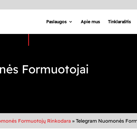
Paslaugos
Apie mus
Tinklaraštis
ės Formuotojai
monės Formuotojų Rinkodara
»
Telegram Nuomonės Form