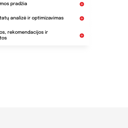
amos pradžia
ltatų analizė ir optimizavimas
dos, rekomendacijos ir
tos