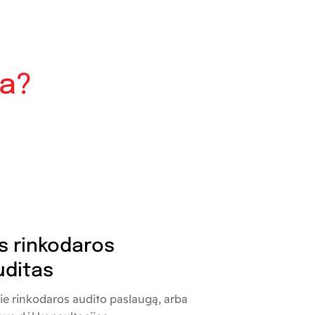
ia?
s rinkodaros
uditas
ie rinkodaros audito paslaugą, arba