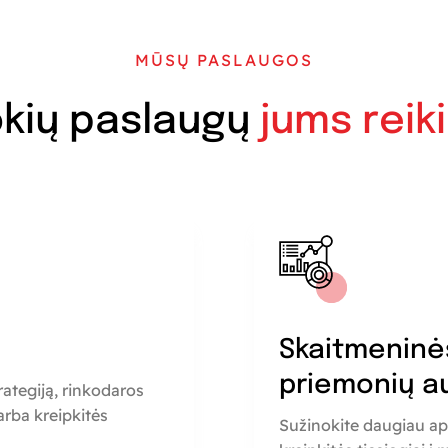
MŪSŲ PASLAUGOS
kių paslaugų
jums reik
a
Skaitmeninė
priemonių a
rategiją, rinkodaros
rba kreipkitės
Sužinokite daugiau ap