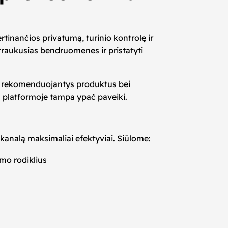
ertinančios privatumą, turinio kontrolę ir
įsitraukusias bendruomenes ir pristatyti
onę, rekomenduojantys produktus bei
m platformoje tampa ypač paveiki.
kanalą maksimaliai efektyviai. Siūlome:
imo rodiklius