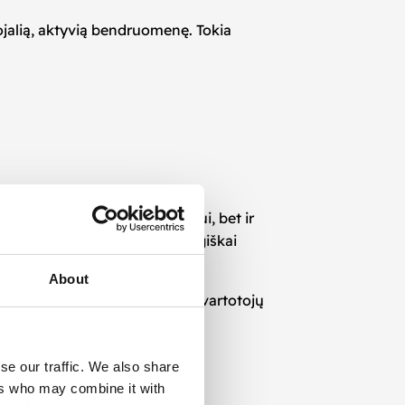
s lojalią, aktyvią bendruomenę. Tokia
si Telegram ne tik bendravimui, bet ir
ram platformoje tampa strategiškai
About
klo žinomumą, konversijas ir vartotojų
se our traffic. We also share
ers who may combine it with