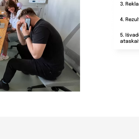
3. Rekl
4. Rezu
5. Išva
ataskai