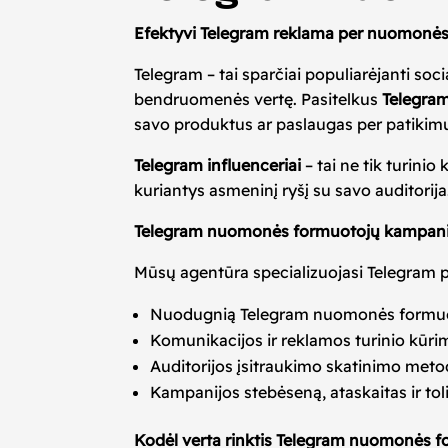
Efektyvi Telegram reklama per nuomonė
Telegram – tai sparčiai populiarėjanti soc
bendruomenės vertę. Pasitelkus
Telegra
savo produktus ar paslaugas per patikimus
Telegram influenceriai
– tai ne tik turini
kuriantys asmeninį ryšį su savo auditorij
Telegram nuomonės formuotojų kampani
Mūsų agentūra specializuojasi Telegram p
Nuodugnią Telegram nuomonės formuotojų
Komunikacijos ir reklamos turinio kūri
Auditorijos įsitraukimo skatinimo meto
Kampanijos stebėseną, ataskaitas ir to
Kodėl verta rinktis Telegram nuomonės 