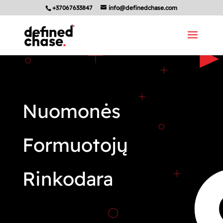
+37067633847
info@definedchase.com
Nuomonės
Formuotojų
Rinkodara