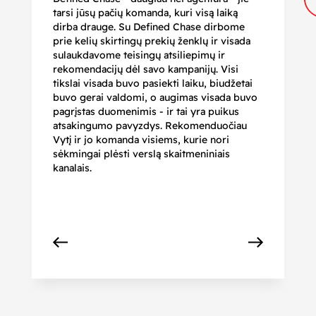
tarsi jūsų pačių komanda, kuri visą laiką
ir
dirba drauge. Su Defined Chase dirbome
nu
prie kelių skirtingų prekių ženklų ir visada
ge
sulaukdavome teisingų atsiliepimų ir
iš
rekomendacijų dėl savo kampanijų. Visi
ju
tikslai visada buvo pasiekti laiku, biudžetai
ku
buvo gerai valdomi, o augimas visada buvo
bi
pagrįstas duomenimis - ir tai yra puikus
pr
atsakingumo pavyzdys. Rekomenduočiau
pa
Vytį ir jo komanda visiems, kurie nori
r
sėkmingai plėsti verslą skaitmeniniais
kanalais.