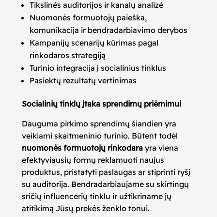
Tikslinės auditorijos ir kanalų analizė
Nuomonės formuotojų paieška,
komunikacija ir bendradarbiavimo derybos
Kampanijų scenarijų kūrimas pagal
rinkodaros strategiją
Turinio integracija į socialinius tinklus
Pasiektų rezultatų vertinimas
Socialinių tinklų įtaka sprendimų priėmimui
Dauguma pirkimo sprendimų šiandien yra
veikiami skaitmeninio turinio. Būtent todėl
nuomonės formuotojų rinkodara
yra viena
efektyviausių formų reklamuoti naujus
produktus, pristatyti paslaugas ar stiprinti ryšį
su auditorija. Bendradarbiaujame su skirtingų
sričių influencerių tinklu ir užtikriname jų
atitikimą Jūsų prekės ženklo tonui.