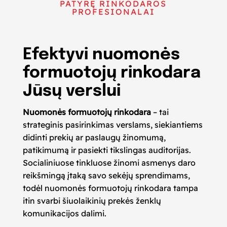
PATYRĘ RINKODAROS
PROFESIONALAI
Efektyvi nuomonės
formuotojų rinkodara
Jūsų verslui
Nuomonės formuotojų rinkodara
– tai
strateginis pasirinkimas verslams, siekiantiems
didinti prekių ar paslaugų žinomumą,
patikimumą ir pasiekti tikslingas auditorijas.
Socialiniuose tinkluose žinomi asmenys daro
reikšmingą įtaką savo sekėjų sprendimams,
todėl nuomonės formuotojų rinkodara tampa
itin svarbi šiuolaikinių prekės ženklų
komunikacijos dalimi.