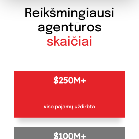
Reikšmingiausi
agentūros
skaičiai
250M+
viso pajamų uždirbta
100M+