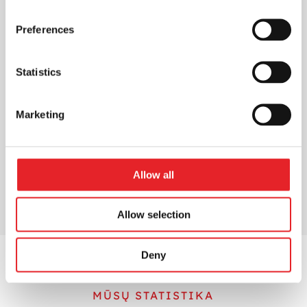
geresnius rezultatus
Preferences
Rinkodara
Reklamos efektyvumas gali būti
vertinamas įvairiais būdais, tokiais kaip
Statistics
reklamos pritraukiamumas, prisiminimas,
įtraukimas ir poveikis pirkimo...
Marketing
ŽIŪRĖTI VISUS ĮRAŠUS
Allow all
Allow selection
Deny
MŪSŲ STATISTIKA