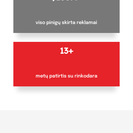
viso pinigų skirta reklamai
13+
metų patirtis su rinkodara