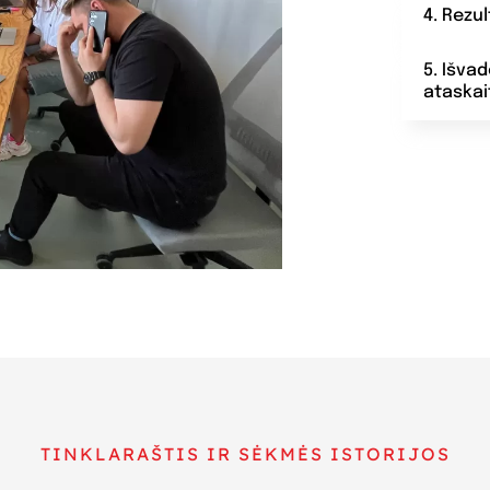
4. Rezu
5. Išva
ataskai
TINKLARAŠTIS IR SĖKMĖS ISTORIJOS