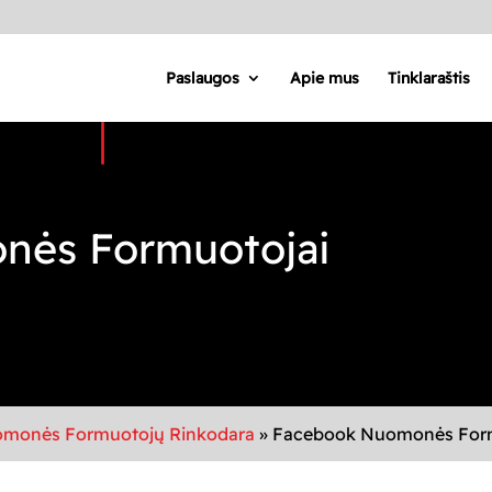
Paslaugos
Apie mus
Tinklaraštis
nės Formuotojai
monės Formuotojų Rinkodara
»
Facebook Nuomonės Form