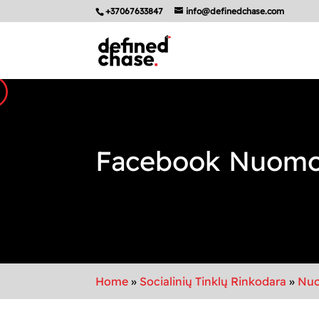
+37067633847
info@definedchase.com
Facebook Nuomo
Home
»
Socialinių Tinklų Rinkodara
»
Nuo