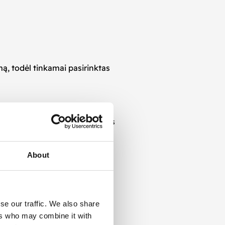
mą, todėl tinkamai pasirinktas
o per plačiai žinomus nuomonės
i ir rezultatyviai.
About
se our traffic. We also share
ers who may combine it with