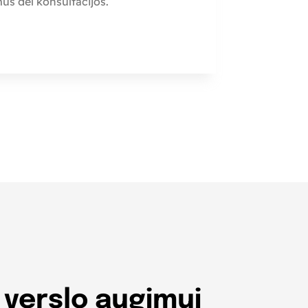
 mus dėl konsultacijos.
verslo augimui