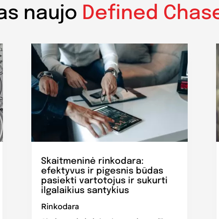
as naujo
Defined Chas
Skaitmeninė rinkodara:
efektyvus ir pigesnis būdas
pasiekti vartotojus ir sukurti
ilgalaikius santykius
Rinkodara