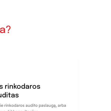
ia?
s rinkodaros
uditas
ie rinkodaros audito paslaugą, arba