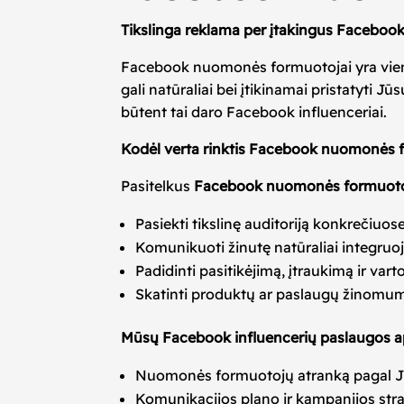
Tikslinga reklama per įtakingus Facebo
Facebook nuomonės formuotojai yra vieni iš
gali natūraliai bei įtikinamai pristatyti J
būtent tai daro Facebook influenceriai.
Kodėl verta rinktis Facebook nuomonės 
Pasitelkus
Facebook nuomonės formuot
Pasiekti tikslinę auditoriją konkrečiu
Komunikuoti žinutę natūraliai integruoja
Padidinti pasitikėjimą, įtraukimą ir vart
Skatinti produktų ar paslaugų žinomumą
Mūsų Facebook influencerių paslaugos 
Nuomonės formuotojų atranką pagal Jūs
Komunikacijos plano ir kampanijos str