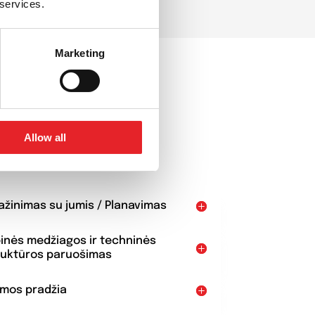
 services.
Marketing
AI
bų
pradžia
Allow all
pažinimas su jumis / Planavimas
binės medžiagos ir techninės
ruktūros paruošimas
amos pradžia