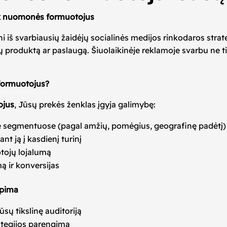
ok nuomonės formuotojus
 svarbiausių žaidėjų socialinės medijos rinkodaros strategij
ūsų produktą ar paslaugą. Šiuolaikinėje reklamoje svarbu ne t
formuotojus?
ojus
, Jūsų prekės ženklas įgyja galimybę:
ose segmentuose (pagal amžių, pomėgius, geografinę padėtį)
nt ją į kasdienį turinį
otojų lojalumą
 ir konversijas
apima
ų tikslinę auditoriją
ategijos parengimą