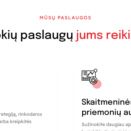
MŪSŲ PASLAUGOS
kių paslaugų
jums reik
a
Skaitmeninė
priemonių a
rategiją, rinkodaros
rba kreipkitės
Sužinokite daugiau ap