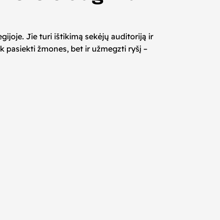
oje. Jie turi ištikimą sekėjų auditoriją ir
ik pasiekti žmones, bet ir užmegzti ryšį –