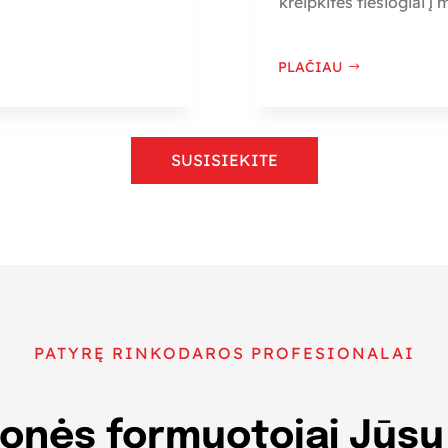
kreipkitės tiesiogiai į
PLAČIAU
SUSISIEKITE
PATYRĘ RINKODAROS PROFESIONALAI
nės formuotojai Jūsų 