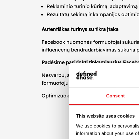
Reklaminio turinio kūrimą, adaptavimą
Rezultatų sekimą ir kampanijos optimi
Autentiškas turinys su tikra įtaka
Facebook nuomonės formuotojai sukuria tur
influencerių bendradarbiavimas sukuria pa
Padėsime pasirinkti tinkamiausius Faceb
Nesvarbu, ar ieškote mikroinfluencerių k
formuotojus – mes turime patirtį ir įranki
Optimizuokite savo reklamos strategiją 
Consent
This website uses cookies
We use cookies to personalis
information about your use of