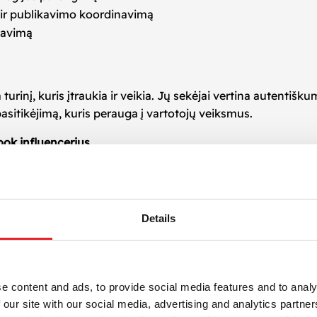
 ir publikavimo koordinavimą
zavimą
inį, kuris įtraukia ir veikia. Jų sekėjai vertina autentišku
sitikėjimą, kuris perauga į vartotojų veiksmus.
ook influencerius
onkrečiam nišiniam produktui, ar siekiate masinio poveiki
us, padėsiančius pasiekti geriausių rezultatų.
su
Facebook nuomonės formuotojais
– natūraliai, strategiška
Details
SUSISIEKITE
e content and ads, to provide social media features and to analy
 our site with our social media, advertising and analytics partn