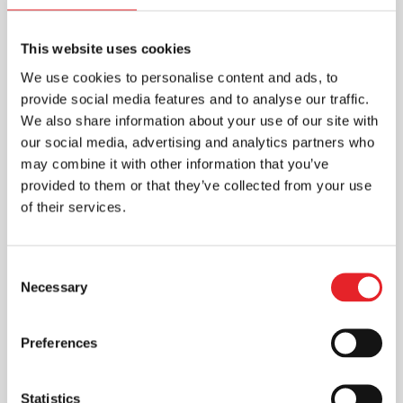
This website uses cookies
Skaitmeninė rinkodara: efektyvus
We use cookies to personalise content and ads, to
ir pigesnis būdas pasiekti
provide social media features and to analyse our traffic.
vartotojus ir sukurti ilgalaikius
santykius
We also share information about your use of our site with
our social media, advertising and analytics partners who
Rinkodara
may combine it with other information that you’ve
Skaitmeninė rinkodara - vienas iš
provided to them or that they’ve collected from your use
veiksmingų būdų pristatyti reklamuojama
of their services.
produkciją, kuri pasiekia vartotojus. Ji
dažnu atveju gali būti pigesnė...
Consent
Necessary
Selection
Preferences
Statistics