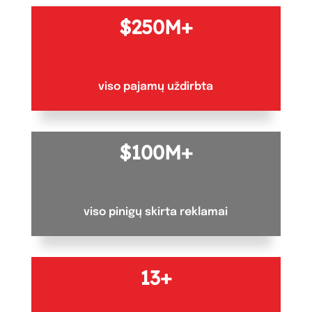
250M+
viso pajamų uždirbta
100M+
viso pinigų skirta reklamai
13+