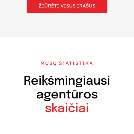
ŽIŪRĖTI VISUS ĮRAŠUS
MŪSŲ STATISTIKA
Reikšmingiausi
agentūros
skaičiai