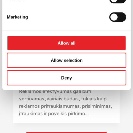
Marketing
Allow all
Allow selection
Statistikos naudojimas reklamos
efektyvumui įvertinti: kaip pasiekti
geresnius rezultatus
Deny
Rinkodara
Reklamos efektyvumas gali būti
vertinamas įvairiais būdais, tokiais kaip
reklamos pritraukiamumas, prisiminimas,
įtraukimas ir poveikis pirkimo...