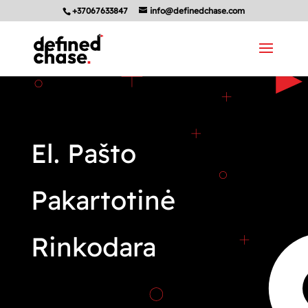
+37067633847
info@definedchase.com
El. Pašto
Pakartotinė
Rinkodara