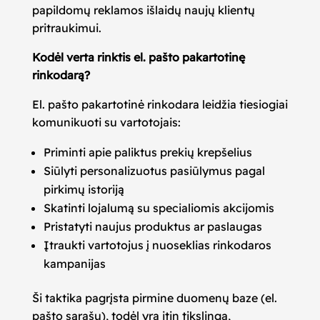
papildomų reklamos išlaidų naujų klientų
pritraukimui.
Kodėl verta rinktis el. pašto pakartotinę
rinkodarą?
El. pašto pakartotinė rinkodara leidžia tiesiogiai
komunikuoti su vartotojais:
Priminti apie paliktus prekių krepšelius
Siūlyti personalizuotus pasiūlymus pagal
pirkimų istoriją
Skatinti lojalumą su specialiomis akcijomis
Pristatyti naujus produktus ar paslaugas
Įtraukti vartotojus į nuoseklias rinkodaros
kampanijas
Ši taktika pagrįsta pirmine duomenų baze (el.
pašto sąrašu), todėl yra itin tikslinga,