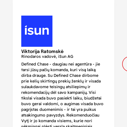
N
Di
Viktorija Ratomskė
Rinodaros vadovė, iSun AG
Defined Chase - daugiau nei agentūra - jie
Je
tarsi jūsų pačių komanda, kuri visą laiką
ir
dirba drauge. Su Defined Chase dirbome
nu
prie kelių skirtingų prekių ženklų ir visada
ge
sulaukdavome teisingų atsiliepimų ir
iš
rekomendacijų dėl savo kampanijų. Visi
ju
tikslai visada buvo pasiekti laiku, biudžetai
ku
buvo gerai valdomi, o augimas visada buvo
bi
pagrįstas duomenimis - ir tai yra puikus
pr
atsakingumo pavyzdys. Rekomenduočiau
pa
Vytį ir jo komanda visiems, kurie nori
r
sėkmingai plėsti verslą skaitmeniniais