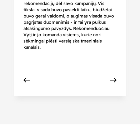
rekomendacijų dėl savo kampanijų. Visi
ju
tikslai visada buvo pasiekti laiku, biudžetai
ku
buvo gerai valdomi, o augimas visada buvo
bi
pagrįstas duomenimis - ir tai yra puikus
pr
atsakingumo pavyzdys. Rekomenduočiau
pa
Vytį ir jo komanda visiems, kurie nori
r
sėkmingai plėsti verslą skaitmeniniais
kanalais.