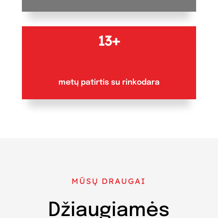
13+
metų patirtis su rinkodara
MŪSŲ DRAUGAI
Džiaugiamės