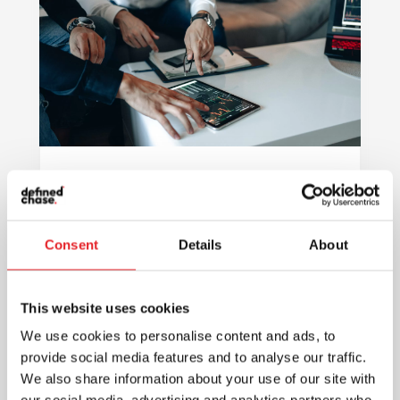
Skaitmeninė rinkodara: efektyvus
ir pigesnis būdas pasiekti
vartotojus ir sukurti ilgalaikius
santykius
Consent
Details
About
Rinkodara
Skaitmeninė rinkodara - vienas iš
This website uses cookies
veiksmingų būdų pristatyti reklamuojama
produkciją, kuri pasiekia vartotojus. Ji
We use cookies to personalise content and ads, to
provide social media features and to analyse our traffic.
dažnu atveju gali būti pigesnė...
We also share information about your use of our site with