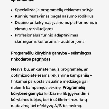
Specializacija programėlių reklamos srityje
Kūrinių testavimas pagal našumo rodiklius
Dizaino pritaikymas įvairioms platformoms ir
ekranų rezoliucijoms
Profesionalus turinio adaptavimas
skirtingoms kultūroms ir auditorijoms
Programėlių kūrybinė gamyba – sėkmingos
rinkodaros pagrindas
Nesvarbu, ar kuriate naują programėlę, ar
optimizuojate esamą reklaminę kampaniją –
tinkamai paruošta vizualinė medžiaga gali
nulemti kampanijos sėkmę.
Programėlių
kūrybinė gamyba
leidžia ne tik įgyvendinti
kūrybines idėjas, bet ir užtikrinti rezultatų
matavimą bei efektyvų A/B testavimą.