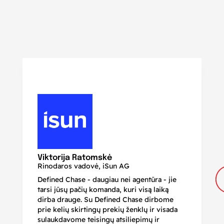
N
Di
Viktorija Ratomskė
Rinodaros vadovė, iSun AG
Defined Chase - daugiau nei agentūra - jie
Je
tarsi jūsų pačių komanda, kuri visą laiką
ir
dirba drauge. Su Defined Chase dirbome
nu
prie kelių skirtingų prekių ženklų ir visada
ge
sulaukdavome teisingų atsiliepimų ir
iš