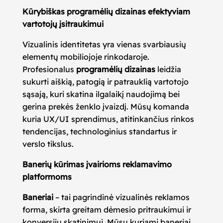
Kūrybiškas programėlių dizainas efektyviam
vartotojų įsitraukimui
Vizualinis identitetas yra vienas svarbiausių
elementų mobiliojoje rinkodaroje.
Profesionalus
programėlių dizainas
leidžia
sukurti aiškią, patogią ir patrauklią vartotojo
sąsają, kuri skatina ilgalaikį naudojimą bei
gerina prekės ženklo įvaizdį. Mūsų komanda
kuria UX/UI sprendimus, atitinkančius rinkos
tendencijas, technologinius standartus ir
verslo tikslus.
Banerių kūrimas įvairioms reklamavimo
platformoms
Baneriai
– tai pagrindinė vizualinės reklamos
forma, skirta greitam dėmesio pritraukimui ir
konversijų skatinimui. Mūsų kuriami baneriai