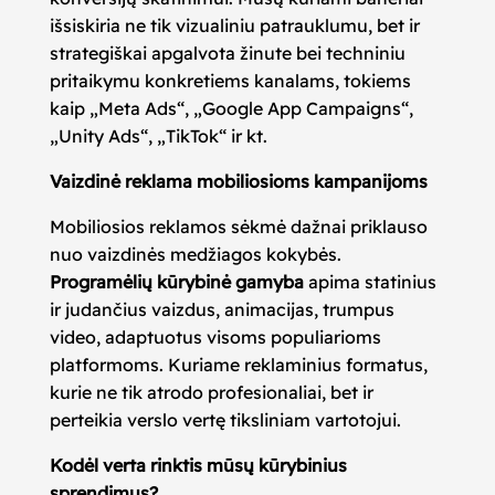
išsiskiria ne tik vizualiniu patrauklumu, bet ir
strategiškai apgalvota žinute bei techniniu
pritaikymu konkretiems kanalams, tokiems
kaip „Meta Ads“, „Google App Campaigns“,
„Unity Ads“, „TikTok“ ir kt.
Vaizdinė reklama mobiliosioms kampanijoms
Mobiliosios reklamos sėkmė dažnai priklauso
nuo vaizdinės medžiagos kokybės.
Programėlių kūrybinė gamyba
apima statinius
ir judančius vaizdus, animacijas, trumpus
video, adaptuotus visoms populiarioms
platformoms. Kuriame reklaminius formatus,
kurie ne tik atrodo profesionaliai, bet ir
perteikia verslo vertę tiksliniam vartotojui.
Kodėl verta rinktis mūsų kūrybinius
sprendimus?