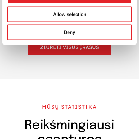
vertinamas įvairiais būdais, tokiais kaip
reklamos pritraukiamumas, prisiminimas,
Allow selection
įtraukimas ir poveikis pirkimo...
Deny
ŽIŪRĖTI VISUS ĮRAŠUS
MŪSŲ STATISTIKA
Reikšmingiausi