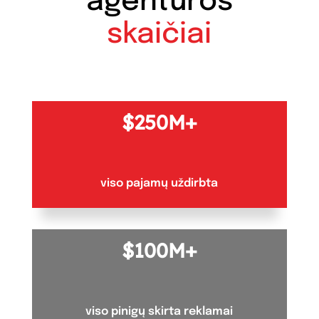
agentūros
skaičiai
250M+
viso pajamų uždirbta
100M+
viso pinigų skirta reklamai