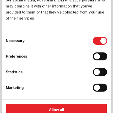
our social media, advertising and analytics partners who
may combine it with other information that you’ve
provided to them or that they’ve collected from your use
of their services.
Consent
Necessary
Selection
Preferences
Statistics
Statistikos naudojimas reklamos
Marketing
efektyvumui įvertinti: kaip pasiekti
geresnius rezultatus
Rinkodara
Allow all
Reklamos efektyvumas gali būti