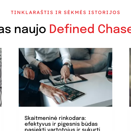
TINKLARAŠTIS IR SĖKMĖS ISTORIJOS
as naujo
Defined Chas
Skaitmeninė rinkodara:
efektyvus ir pigesnis būdas
pasiekti vartotojus ir sukurti