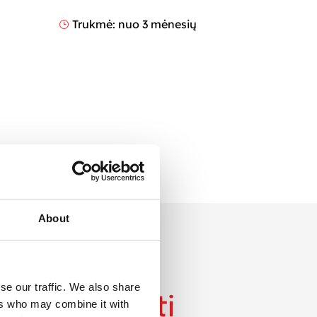
Trukmė: nuo 3 mėnesių
}
ų
About
PROCESAS
se our traffic. We also share
dėkime
dirbti
ers who may combine it with