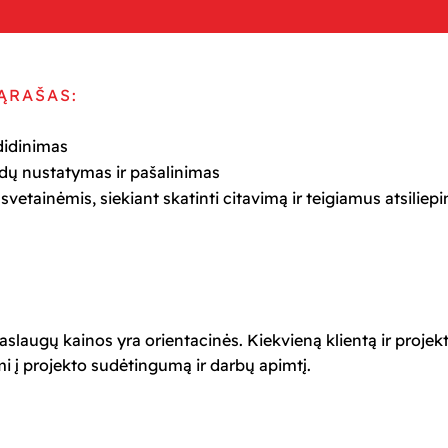
ĄRAŠAS:
didinimas
dų nustatymas ir pašalinimas
s svetainėmis, siekiant skatinti citavimą ir teigiamus atsiliep
slaugų kainos yra orientacinės. Kiekvieną klientą ir projekt
mi į projekto sudėtingumą ir darbų apimtį.