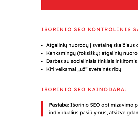
IŠORINIO SEO KONTROLINIS S
Atgalinių nuorodų į svetainę skaičiaus 
Kenksmingų (toksiškų) atgalinių nuoro
Darbas su socialiniais tinklais ir kitomi
Kiti veiksmai „už” svetainės ribų
IŠORINIO SEO KAINODARA:
Pastaba
: Išorinio SEO optimizavimo pa
individualius pasiūlymus, atsižvelgda