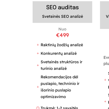
SEO auditas
Svetainės SEO analizė
V
Nuo
€
499
Raktinių žodžių analizė
L
Konkurentų analizė
L
Ev
Svetainės struktūros ir
plu
L
turinio analizė
Rekomendacijos dėl
L
puslapio, techninio ir
L
išorinio puslapio
optimizavimo
L
Trukmė: 1-2 savaitės
}