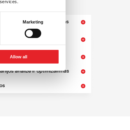
 services.
pažinimas su jumis / Planavimas
Marketing
binės medžiagos ir techninės
ruktūros parengimas
Allow all
nikacijos pradžia
anijos analizė ir optimizavimas
dos