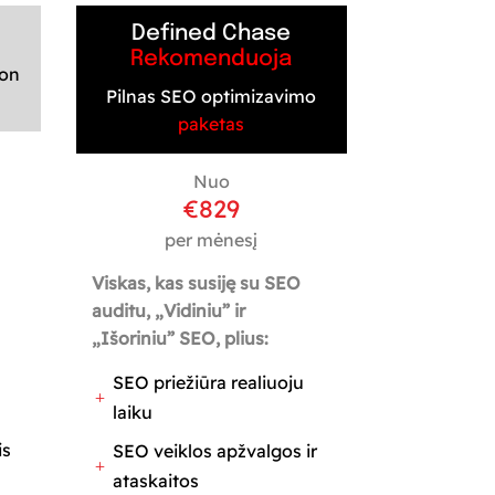
Defined Chase
Rekomenduoja
ion
Pilnas SEO optimizavimo
paketas
Nuo
€
829
per mėnesį
Viskas, kas susiję su SEO
auditu, „Vidiniu” ir
„Išoriniu” SEO, plius:
SEO priežiūra realiuoju
L
laiku
is
SEO veiklos apžvalgos ir
L
ataskaitos