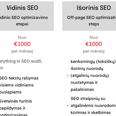
Vidinis SEO
Išorinis SEO
idinio SEO optimizavimo
Off-page SEO optimizat
etapai
steps
Nuo
Nuo
€1000
€1000
per mėnesį
per mėnesį
erything in SEO audit,
kenksmingų (toksiškų)
s:
išorinių nuorodų
(atgalinių nuorodų)
L
SEO tekstų rašymas
nustatymas ir
visiems vidiniams
pašalinimas
puslapiams
SEO straipsnių su
Svetainės turinio
atgalinėmis nuorodom
L
papildymas ir
kūrimas ir skelbimas
optimizavimas