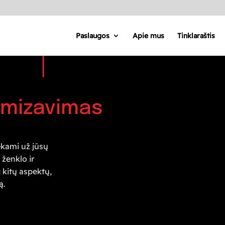
Paslaugos
Apie mus
Tinklaraštis
imizavimas
ekami už jūsų
 ženklo ir
 kitų aspektų,
ą.