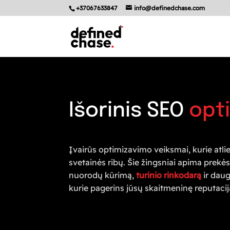
+37067633847
info@definedchase.com
Išorinis SEO
opt
Įvairūs optimizavimo veiksmai, kurie atli
svetainės ribų. Šie žingsniai apima prekės
nuorodų kūrimą,
turinio rinkodarą
ir daug
kurie pagerins jūsų skaitmeninę reputacij