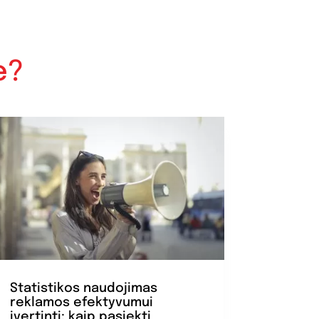
e?
Statistikos naudojimas
reklamos efektyvumui
įvertinti: kaip pasiekti