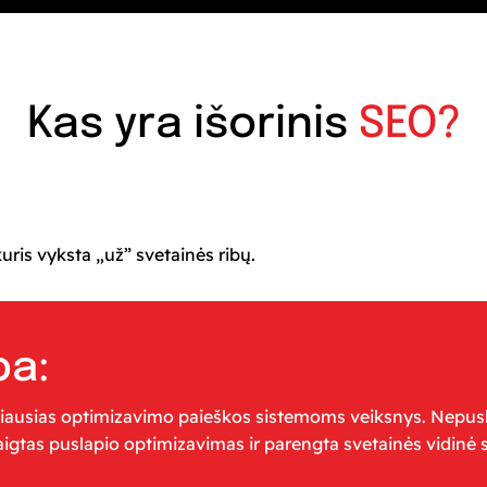
Kas yra išorinis
SEO?
uris vyksta „už” svetainės ribų.
ba:
iausias optimizavimo paieškos sistemoms veiksnys. Nepusl
baigtas puslapio optimizavimas ir parengta svetainės vidinė 