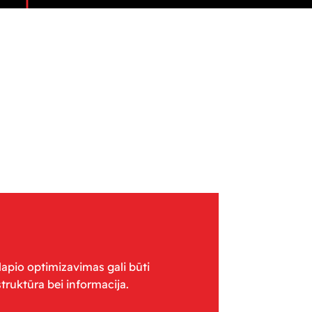
apio optimizavimas gali būti
struktūra bei informacija.