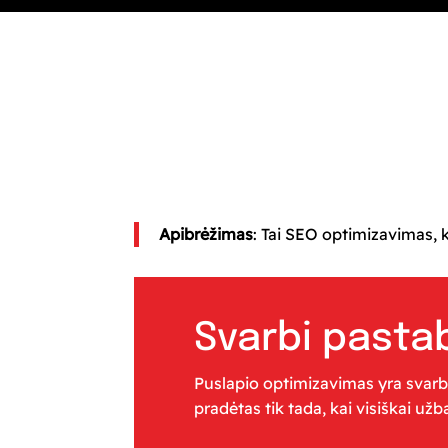
Apibrėžimas
: Tai SEO optimizavimas, k
Svarbi pasta
Puslapio optimizavimas yra svarb
pradėtas tik tada, kai visiškai už