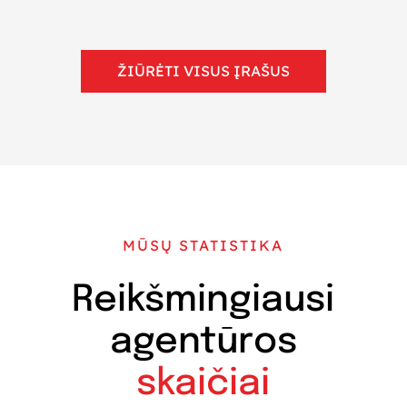
ŽIŪRĖTI VISUS ĮRAŠUS
MŪSŲ STATISTIKA
Reikšmingiausi
agentūros
skaičiai