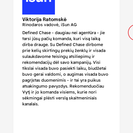
N
Di
Viktorija Ratomskė
Rinodaros vadovė, iSun AG
Defined Chase - daugiau nei agentūra - jie
Je
tarsi jūsų pačių komanda, kuri visą laiką
ir
dirba drauge. Su Defined Chase dirbome
nu
prie kelių skirtingų prekių ženklų ir visada
ge
sulaukdavome teisingų atsiliepimų ir
iš
rekomendacijų dėl savo kampanijų. Visi
ju
tikslai visada buvo pasiekti laiku, biudžetai
ku
buvo gerai valdomi, o augimas visada buvo
bi
pagrįstas duomenimis - ir tai yra puikus
pr
atsakingumo pavyzdys. Rekomenduočiau
pa
Vytį ir jo komanda visiems, kurie nori
r
sėkmingai plėsti verslą skaitmeniniais
kanalais.