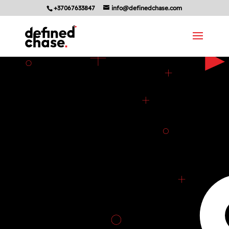
+37067633847
info@definedchase.com