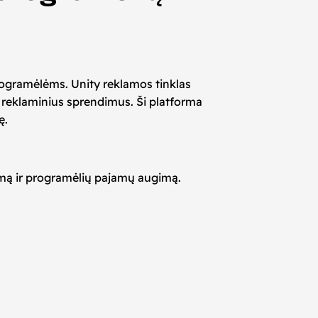
programėlėms. Unity reklamos tinklas
us reklaminius sprendimus. Ši platforma
ę.
kimą ir programėlių pajamų augimą.