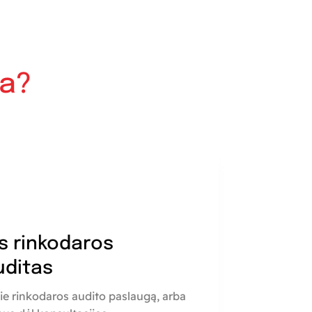
ia?
s rinkodaros
uditas
ie rinkodaros audito paslaugą, arba