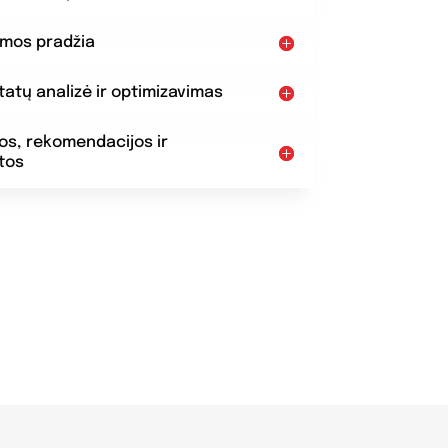
amos pradžia
ltatų analizė ir optimizavimas
dos, rekomendacijos ir
tos