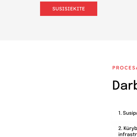
SUSISIEKITE
PROCES
Dar
1. Susi
2. Kūry
infrast