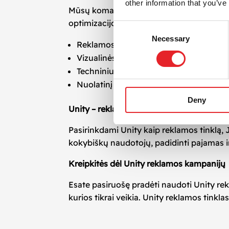
other information that you’ve
Mūsų komanda padeda verslams diegti rek
optimizacijos. Mūsų paslaugos apima:
Consent
Necessary
Selection
Reklamos kampanijų strategijos kūrim
Vizualinės ir vaizdo medžiagos kūrimą
Techninius nustatymus ir duomenų inte
Nuolatinį kampanijų stebėjimą ir ataska
Deny
Unity – reklamos sprendimas mobiliosio
Pasirinkdami Unity kaip reklamos tinklą, J
kokybiškų naudotojų, padidinti pajamas ir
Kreipkitės dėl Unity reklamos kampanijų
Esate pasiruošę pradėti naudoti Unity r
kurios tikrai veikia. Unity reklamos tink