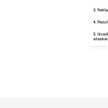
3. Rekl
4. Rezu
5. Išva
ataskai