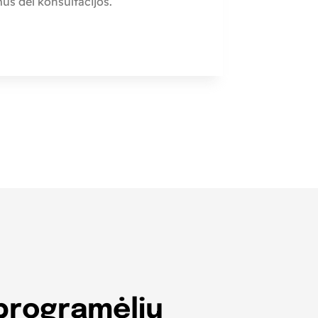
 mus dėl konsultacijos.
 programėlių