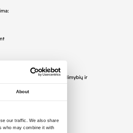
pima:
ant
l platformos technologinių galimybių ir
 vartotojus. Unity leidžia:
About
se our traffic. We also share
ers who may combine it with