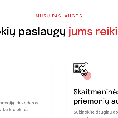
MŪSŲ PASLAUGOS
kių paslaugų
jums reik
a
Skaitmeninė
priemonių a
rategiją, rinkodaros
rba kreipkitės
Sužinokite daugiau ap