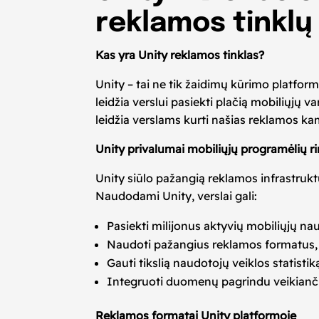
reklamos tinklų 
Kas yra Unity reklamos tinklas?
Unity – tai ne tik žaidimų kūrimo platfor
leidžia verslui pasiekti plačią mobiliųjų
leidžia verslams kurti našias reklamos kamp
Unity privalumai mobiliųjų programėlių r
Unity siūlo pažangią reklamos infrastruk
Naudodami Unity, verslai gali:
Pasiekti milijonus aktyvių mobiliųjų n
Naudoti pažangius reklamos formatus, įs
Gauti tikslią naudotojų veiklos statistik
Integruoti duomenų pagrindu veikianč
Reklamos formatai Unity platformoje