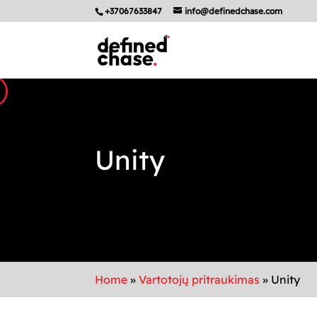
+37067633847
info@definedchase.com
Unity
Home
»
Vartotojų pritraukimas
»
Unity