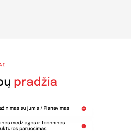
AI
bų
pradžia
pažinimas su jumis / Planavimas
binės medžiagos ir techninės
ruktūros paruošimas