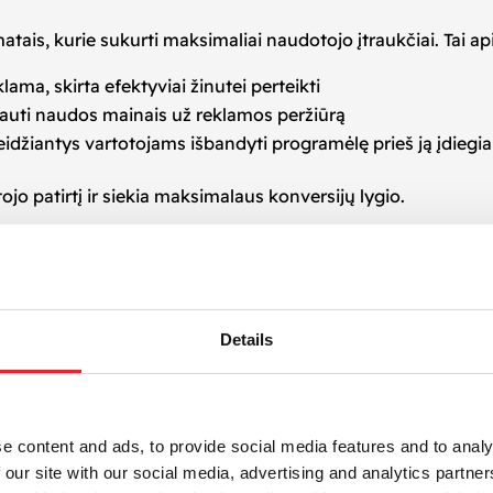
matais, kurie sukurti maksimaliai naudotojo įtraukčiai. Tai a
klama, skirta efektyviai žinutei perteikti
gauti naudos mainais už reklamos peržiūrą
eidžiantys vartotojams išbandyti programėlę prieš ją įdiegi
ojo patirtį ir siekia maksimalaus konversijų lygio.
s tinklų, sukurtas specialiai mobiliosioms programėlėms. Dė
lus pasirinkimas verslams, siekiantiems efektyviai pritraukti
Details
mą
o pirmo sąlyčio taško iki konversijos
 laiku
e content and ads, to provide social media features and to analy
inklą
 our site with our social media, advertising and analytics partn