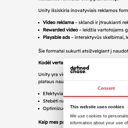
Unity išsiskiria inovatyviais reklamos for
Video reklama
– sklandi ir įtraukianti re
Rewarded video
– leidžia vartotojams 
Playable ads
– interaktyvūs skelbimai, l
Šie formatai sukurti atsižvelgiant į naudot
Kodėl verta rinktis Unity reklamos tinklą?
Unity yra vienas iš pirmaujančių reklamo
plataus naudotojų tinklo, Unity tampa idea
Consent
Efektyviai investuoti į naudotojų įsigiji
Stebėti naudotojo kelionę ir elgseną nu
This website uses cookies
Optimizuoti kampanijų rezultatus realiu
We use cookies to personalis
Kaip mes padedame per Unity reklamos t
information about your use of