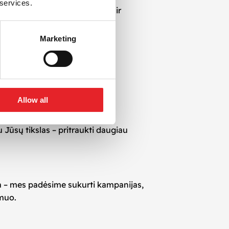
 services.
ūrimo iki kampanijų valdymo ir
Marketing
Allow all
 Jūsų tikslas – pritraukti daugiau
a – mes padėsime sukurti kampanijas,
kmuo.