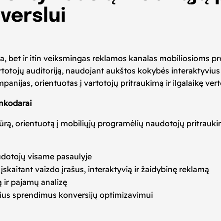
verslui
ma, bet ir itin veiksmingas reklamos kanalas mobiliosioms 
 vartotojų auditoriją, naudojant aukštos kokybės interaktyvi
anijas, orientuotas į vartotojų pritraukimą ir ilgalaikę vert
inkodarai
tūrą, orientuotą į mobiliųjų programėlių naudotojų pritrau
audotojų visame pasaulyje
kaitant vaizdo įrašus, interaktyvią ir žaidybinę reklamą
ą ir pajamų analizę
ius sprendimus konversijų optimizavimui