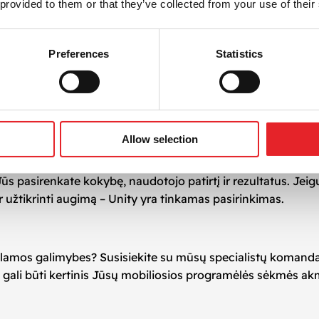
 provided to them or that they’ve collected from your use of their
lamos sprendimus Unity platformoje – nuo strategijos suk
Preferences
Statistics
ą
gracijas
itas
Allow selection
s programėlės augimui
ūs pasirenkate kokybę, naudotojo patirtį ir rezultatus. Jeigu
 užtikrinti augimą – Unity yra tinkamas pasirinkimas.
eklamos galimybes? Susisiekite su mūsų specialistų komand
las gali būti kertinis Jūsų mobiliosios programėlės sėkmės a