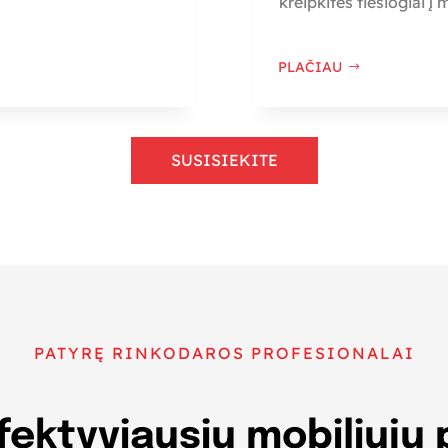
kreipkitės tiesiogiai į
PLAČIAU
SUSISIEKITE
PATYRĘ RINKODAROS PROFESIONALAI
efektyviausių mobiliųjų