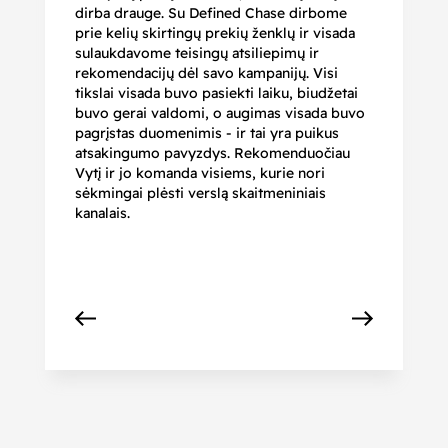
dirba drauge. Su Defined Chase dirbome
nu
prie kelių skirtingų prekių ženklų ir visada
ge
sulaukdavome teisingų atsiliepimų ir
iš
rekomendacijų dėl savo kampanijų. Visi
ju
tikslai visada buvo pasiekti laiku, biudžetai
ku
buvo gerai valdomi, o augimas visada buvo
bi
pagrįstas duomenimis - ir tai yra puikus
pr
atsakingumo pavyzdys. Rekomenduočiau
pa
Vytį ir jo komanda visiems, kurie nori
r
sėkmingai plėsti verslą skaitmeniniais
kanalais.