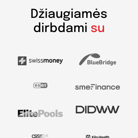
Džiaugiamės
dirbdami
su