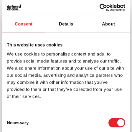
Consent
Details
About
This website uses cookies
We use cookies to personalise content and ads, to
provide social media features and to analyse our traffic.
We also share information about your use of our site with
our social media, advertising and analytics partners who
Skaitmeninė rinkodara: efektyvus
may combine it with other information that you’ve
ir pigesnis būdas pasiekti
provided to them or that they’ve collected from your use
vartotojus ir sukurti ilgalaikius
santykius
of their services.
Rinkodara
Skaitmeninė rinkodara - vienas iš
Consent
veiksmingų būdų pristatyti reklamuojama
Necessary
Selection
produkciją, kuri pasiekia vartotojus. Ji