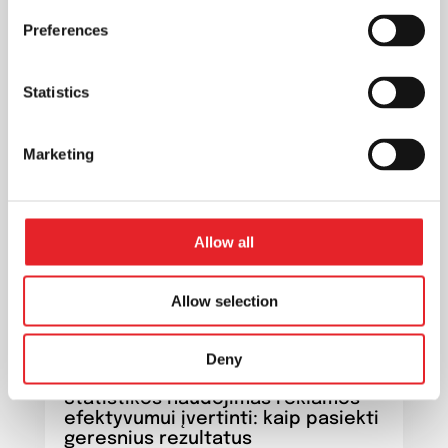
dažnu atveju gali būti pigesnė...
Preferences
Statistics
Marketing
Allow all
Allow selection
Deny
Statistikos naudojimas reklamos
efektyvumui įvertinti: kaip pasiekti
geresnius rezultatus