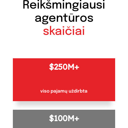
Reikšmingiausi
agentūros
skaičiai
250M+
viso pajamų uždirbta
100M+