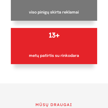
viso pinigų skirta reklamai
13+
metų patirtis su rinkodara
MŪSŲ DRAUGAI