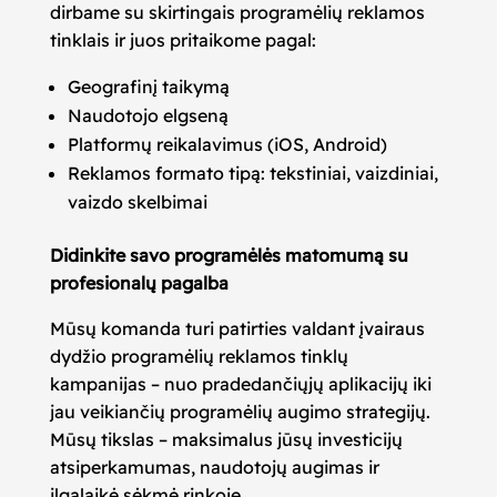
dirbame su skirtingais programėlių reklamos
tinklais ir juos pritaikome pagal:
Geografinį taikymą
Naudotojo elgseną
Platformų reikalavimus (iOS, Android)
Reklamos formato tipą: tekstiniai, vaizdiniai,
vaizdo skelbimai
Didinkite savo programėlės matomumą su
profesionalų pagalba
Mūsų komanda turi patirties valdant įvairaus
dydžio programėlių reklamos tinklų
kampanijas – nuo pradedančiųjų aplikacijų iki
jau veikiančių programėlių augimo strategijų.
Mūsų tikslas – maksimalus jūsų investicijų
atsiperkamumas, naudotojų augimas ir
ilgalaikė sėkmė rinkoje.