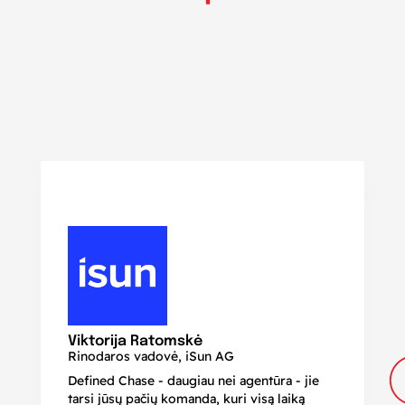
N
Di
Viktorija Ratomskė
Rinodaros vadovė, iSun AG
Defined Chase - daugiau nei agentūra - jie
Je
tarsi jūsų pačių komanda, kuri visą laiką
ir