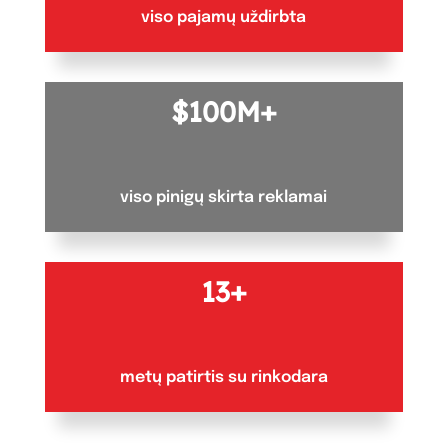
viso pajamų uždirbta
100M+
viso pinigų skirta reklamai
13+
metų patirtis su rinkodara