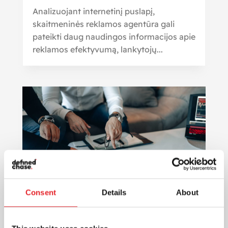
Analizuojant internetinį puslapį,
skaitmeninės reklamos agentūra gali
pateikti daug naudingos informacijos apie
reklamos efektyvumą, lankytojų...
Consent
Details
About
Skaitmeninė rinkodara: efektyvus
ir pigesnis būdas pasiekti