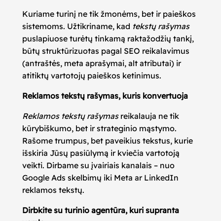
Kuriame turinį ne tik žmonėms, bet ir paieškos
sistemoms. Užtikriname, kad
tekstų rašymas
puslapiuose turėtų tinkamą raktažodžių tankį,
būtų struktūrizuotas pagal SEO reikalavimus
(antraštės, meta aprašymai, alt atributai) ir
atitiktų vartotojų paieškos ketinimus.
Reklamos tekstų rašymas, kuris konvertuoja
Reklamos tekstų rašymas
reikalauja ne tik
kūrybiškumo, bet ir strateginio mąstymo.
Rašome trumpus, bet paveikius tekstus, kurie
išskiria Jūsų pasiūlymą ir kviečia vartotoją
veikti. Dirbame su įvairiais kanalais – nuo
Google Ads skelbimų iki Meta ar LinkedIn
reklamos tekstų.
Dirbkite su turinio agentūra, kuri supranta