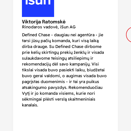
N
Di
Viktorija Ratomskė
Rinodaros vadovė, iSun AG
Defined Chase - daugiau nei agentūra - jie
Je
tarsi jūsų pačių komanda, kuri visą laiką
ir
dirba drauge. Su Defined Chase dirbome
nu
prie kelių skirtingų prekių ženklų ir visada
ge
sulaukdavome teisingų atsiliepimų ir
iš
rekomendacijų dėl savo kampanijų. Visi
ju
tikslai visada buvo pasiekti laiku, biudžetai
ku
buvo gerai valdomi, o augimas visada buvo
bi
pagrįstas duomenimis - ir tai yra puikus
pr
atsakingumo pavyzdys. Rekomenduočiau
pa
Vytį ir jo komanda visiems, kurie nori
r
sėkmingai plėsti verslą skaitmeniniais
kanalais.