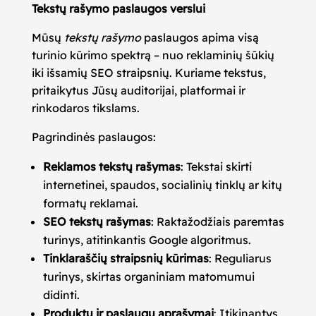
Tekstų rašymo paslaugos verslui
Mūsų
tekstų rašymo
paslaugos apima visą
turinio kūrimo spektrą – nuo reklaminių šūkių
iki išsamių SEO straipsnių. Kuriame tekstus,
pritaikytus Jūsų auditorijai, platformai ir
rinkodaros tikslams.
Pagrindinės paslaugos:
Reklamos tekstų rašymas
: Tekstai skirti
internetinei, spaudos, socialinių tinklų ar kitų
formatų reklamai.
SEO tekstų rašymas
: Raktažodžiais paremtas
turinys, atitinkantis Google algoritmus.
Tinklaraščių straipsnių kūrimas
: Reguliarus
turinys, skirtas organiniam matomumui
didinti.
Produktų ir paslaugų aprašymai
: Įtikinantys