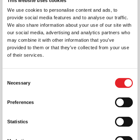
This website uses cookies
vartotojus ir sukurti ilgalaikius
santykius
We use cookies to personalise content and ads, to
Rinkodara
provide social media features and to analyse our traffic.
We also share information about your use of our site with
Skaitmeninė rinkodara - vienas iš
our social media, advertising and analytics partners who
veiksmingų būdų pristatyti reklamuojama
may combine it with other information that you’ve
produkciją, kuri pasiekia vartotojus. Ji
provided to them or that they’ve collected from your use
dažnu atveju gali būti pigesnė...
of their services.
Consent
Necessary
Selection
Preferences
Statistics