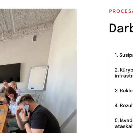
PROCES
Dar
1. Susi
2. Kūry
infrast
3. Rekl
4. Rezu
5. Išva
ataskai