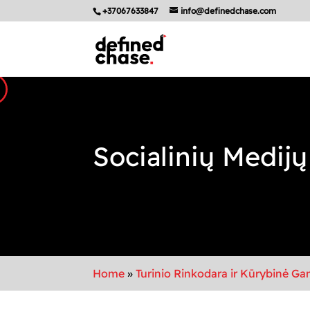
+37067633847
info@definedchase.com
Socialinių Medij
Home
»
Turinio Rinkodara ir Kūrybinė G