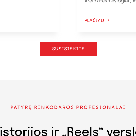
kreipkitės tiesiogiai į
PLAČIAU
SUSISIEKITE
PATYRĘ RINKODAROS PROFESIONALAI
 istorijos ir „Reels“ ver