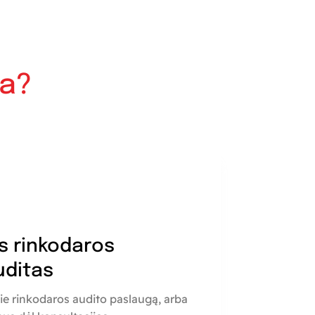
ia?
s rinkodaros
uditas
ie rinkodaros audito paslaugą, arba