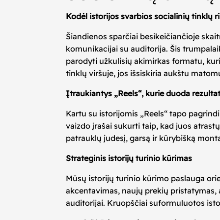
Kodėl istorijos svarbios socialinių tinklų 
Šiandienos sparčiai besikeičiančioje skaitm
komunikacijai su auditorija. Šis trumpalai
parodyti užkulisių akimirkas formatu, kuris
tinklų viršuje, jos išsiskiria aukštu mat
Įtraukiantys „Reels“, kurie duoda rezulta
Kartu su istorijomis „Reels“ tapo pagrind
vaizdo įrašai sukurti taip, kad juos atra
patrauklų judesį, garsą ir kūrybišką monta
Strateginis istorijų turinio kūrimas
Mūsų istorijų turinio kūrimo paslauga ori
akcentavimas, naujų prekių pristatymas, ar 
auditorijai. Kruopščiai suformuluotos istor