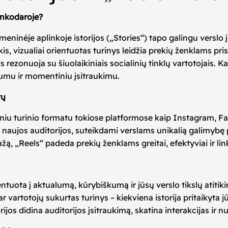
rinkodaroje?
eninėje aplinkoje istorijos („Stories“) tapo galingu verslo įr
kis, vizualiai orientuotas turinys leidžia prekių ženklams pr
 rezonuoja su šiuolaikiniais socialinių tinklų vartotojais. K
omumu ir momentiniu įsitraukimu.
tų
iniu turinio formatu tokiose platformose kaip Instagram, Fa
stų naujos auditorijos, suteikdami verslams unikalią galimy
žą, „Reels“ padeda prekių ženklams greitai, efektyviai ir lin
entuota į aktualumą, kūrybiškumą ir jūsų verslo tikslų atiti
vartotojų sukurtas turinys – kiekviena istorija pritaikyta jūs
ijos didina auditorijos įsitraukimą, skatina interakcijas ir nu