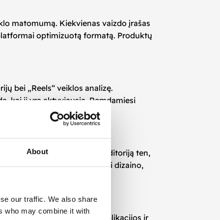
enklo matomumą. Kiekvienas vaizdo įrašas
 platformai optimizuotą formatą. Produktų
jų bei „Reels“ veiklos analizę.
da, kai ji yra aktyviausia. Remdamiesi
About
rekės ženklas gali pasiekti auditoriją ten,
muoja ir parduoda. Profesionali dizaino,
se our traffic. We also share
ers who may combine it with
dinės idėjos iki galutinės publikacijos ir