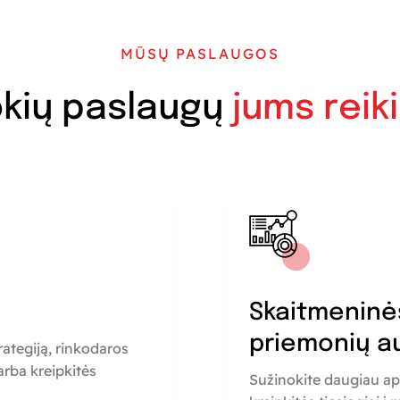
MŪSŲ PASLAUGOS
kių paslaugų
jums reik
a
Skaitmeninė
priemonių a
rategiją, rinkodaros
rba kreipkitės
Sužinokite daugiau ap