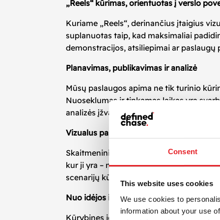
„Reels“ kūrimas, orientuotas į verslo pove
Kuriame „Reels“, derinančius įtaigius vi
suplanuotas taip, kad maksimaliai padidi
demonstracijos, atsiliepimai ar paslaugų p
Planavimas, publikavimas ir analizė
Mūsų paslaugos apima ne tik turinio kūrim
Nuoseklumas ir tinkamas laikas yra svarbi
analizės įžvalgomis, nuolat koreguojame st
Vizualus pasakojimas, kuris skatina konve
Consent
Skaitmeniniame amžiuje vartotojai tikisi da
kur ji yra – naudodamas mobiliesiems įren
scenarijų kūrimo ir montažo kokybė leidžia
This website uses cookies
Nuo idėjos iki konversijos
We use cookies to personalis
information about your use of
Kūrybines idėjas paverčiame realiais verslo