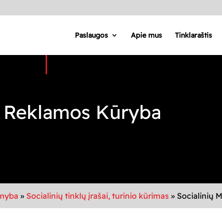
Paslaugos
Apie mus
Tinklaraštis
ų Reklamos Kūryba
amyba
»
Socialinių tinklų įrašai, turinio kūrimas
»
Socialinių 