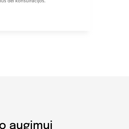
 mus dėl konsultacijos.
slo augimui