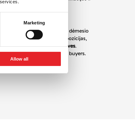
 services.
daros tikslus.
Marketing
„Reels“, pritaikytais šiuolaikinei dėmesio
tformoms, sustiprinsite savo pozicijas,
stopping
social media ad creatives
.
 interactions and viewers into buyers.
Allow all