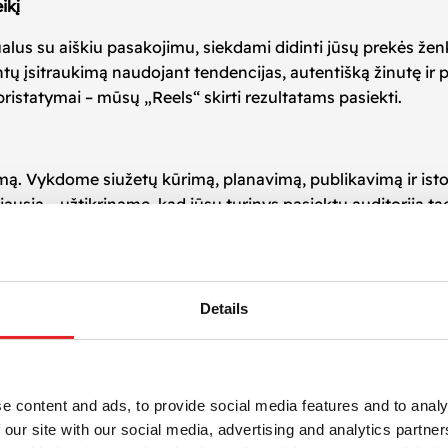
ikį
zualus su aiškiu pasakojimu, siekdami didinti jūsų prekės ž
ntų įsitraukimą naudojant tendencijas, autentišką žinutę ir
ristatymai – mūsų „Reels“ skirti rezultatams pasiekti.
ą. Vykdome siužetų kūrimą, planavimą, publikavimą ir istori
ausia – užtikriname, kad jūsų turinys pasiektų auditoriją ta
rategijas, siekdami gerinti rezultatus ir ROI.
rsijas
Details
ugiau nei statinių vaizdų. Istorijų ir „Reels“ pagalba jūsų p
giniams pritaikytą vertikalų turinį, kuris pramogauja, infor
 išsiskirti perpildytuose socialinių tinklų srautuose.
e content and ads, to provide social media features and to analy
 our site with our social media, advertising and analytics partn
 rezultatais per aukšto poveikio istorijas ir „Reels“. Nuo pra