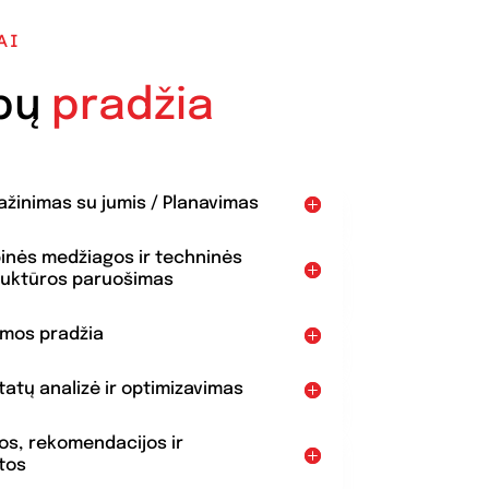
AI
bų
pradžia
pažinimas su jumis / Planavimas
binės medžiagos ir techninės
ruktūros paruošimas
amos pradžia
ltatų analizė ir optimizavimas
dos, rekomendacijos ir
tos