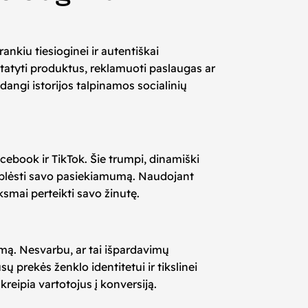
ankiu tiesioginei ir autentiškai
istatyti produktus, reklamuoti paslaugas ar
adangi istorijos talpinamos socialinių
cebook ir TikTok. Šie trumpi, dinamiški
bę plėsti savo pasiekiamumą. Naudojant
ksmai perteikti savo žinutę.
kimą. Nesvarbu, ar tai išpardavimų
ų prekės ženklo identitetui ir tikslinei
kreipia vartotojus į konversiją.