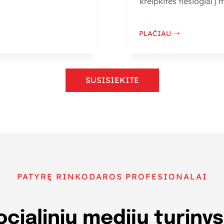
kreipkitės tiesiogiai į
PLAČIAU
SUSISIEKITE
PATYRĘ RINKODAROS PROFESIONALAI
cialinių medijų turinys