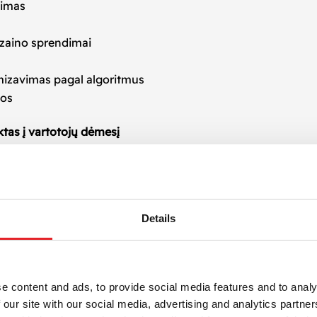
ngimas
izaino sprendimai
imizavimas pagal algoritmus
tos
ktas į vartotojų dėmesį
ių
socialinių medijų turinys
yra autentiškas, vertingas ir ati
 ir realia auditorijos elgsena – todėl kiekvienas įrašas tar
klų turiniui
Details
se – nuo e. komercijos iki paslaugų
vimą ir įgyvendinimą
s ir algoritmus
e content and ads, to provide social media features and to analy
stavimui, publikavimui ir analizei
 our site with our social media, advertising and analytics partn