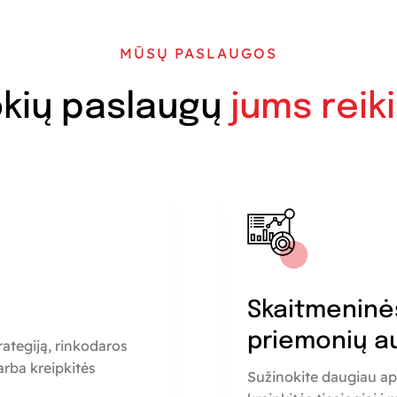
MŪSŲ PASLAUGOS
kių paslaugų
jums reik
a
Skaitmeninė
priemonių a
rategiją, rinkodaros
rba kreipkitės
Sužinokite daugiau ap