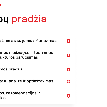
AI
bų
pradžia
pažinimas su jumis / Planavimas
binės medžiagos ir techninės
ruktūros paruošimas
amos pradžia
ltatų analizė ir optimizavimas
dos, rekomendacijos ir
tos