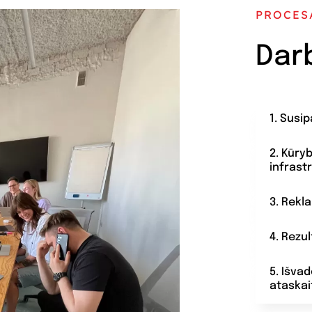
PROCES
Dar
1. Susi
2. Kūry
infrast
3. Rekl
4. Rezu
5. Išva
ataskai