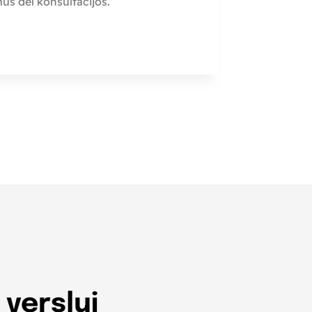
 mus dėl konsultacijos.
 verslui