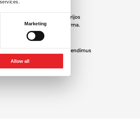
 services.
ženklo pozicionavimą ir auditorijos
Marketing
 ir įvaizdžio stiprinimo platforma.
urinio rinkodarą ir kūrybinius sprendimus
Allow all