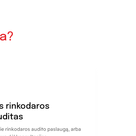
ia?
s rinkodaros
uditas
ie rinkodaros audito paslaugą, arba