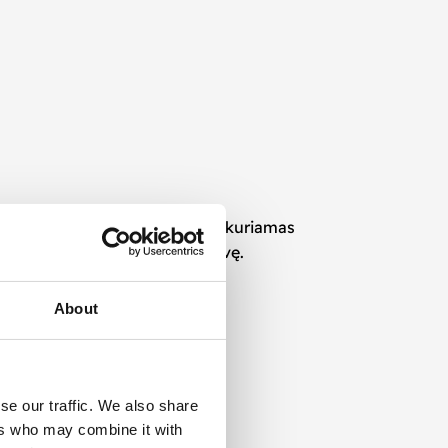
tinka vartotojų lūkesčius. Mūsų kuriamas
nauja tikslui, o ne užpildo erdvę.
About
se our traffic. We also share
ers who may combine it with