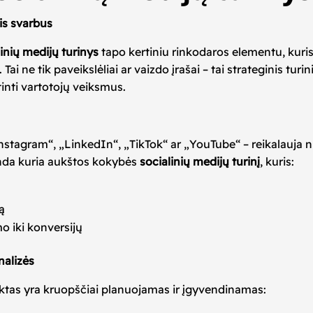
jis svarbus
linių medijų turinys
tapo kertiniu rinkodaros elementu, kuris
 ne tik paveikslėliai ar vaizdo įrašai – tai strateginis turi
atinti vartotojų veiksmus.
nstagram“, „LinkedIn“, „TikTok“ ar „YouTube“ – reikalauja nu
da kuria aukštos kokybės
socialinių medijų turinį
, kuris:
mą
o iki konversijų
nalizės
ktas yra kruopščiai planuojamas ir įgyvendinamas: