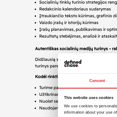
Socialinių tinklų turinio strategijos re
Redakcinio kalendoriaus sudarymas
Įtraukiančio teksto kūrimas, grafinio d
Vaizdo įrašų ir istorijų kūrimas
Įrašų planavimas, publikavimas ir opt
Rezultatų stebėjimas, analizė ir ataskai
Autentiškas socialinių medijų turinys – ra
Didžiausią sėkmę pasiekia tie verslai, kur
turinys paremtas duomenimis, tendencijomis
Kodėl rinktis mūsų komandą socialinių tin
Consent
Turime patirties skirtinguose sektoriuo
Užtikriname profesionalų turinio plana
This website uses cookies
Nuolat sekame socialinių tinklų pokyčiu
We use cookies to personalis
Naudojame pažangius įrankius turinio te
information about your use of