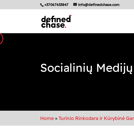
+37067633847
info@definedchase.com
Socialinių Medijų
Home
»
Turinio Rinkodara ir Kūrybinė G