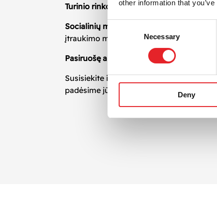
other information that you’ve
Turinio rinkodara – ne vien tik įrašai
Consent
Socialinių medijų turinys
– tai visapusiška
Necessary
Selection
įtraukimo metodikas. Mūsų tikslas – kad j
Pasiruošę augti su socialinių medijų turin
Susisiekite ir pradėkime kurti
socialinių m
padėsime jūsų verslui išsiskirti, augti ir pa
Deny