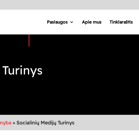
Paslaugos
Apie mus
Tinklaraštis
 Turinys
amyba
»
Socialinių Medijų Turinys