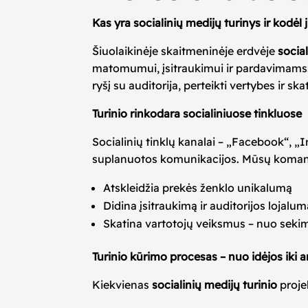
Kas yra socialinių medijų turinys ir kodėl 
Šiuolaikinėje skaitmeninėje erdvėje
socia
matomumui, įsitraukimui ir pardavimams. Tai
ryšį su auditorija, perteikti vertybes ir sk
Turinio rinkodara socialiniuose tinkluose
Socialinių tinklų kanalai – „Facebook“, „I
suplanuotos komunikacijos. Mūsų koman
Atskleidžia prekės ženklo unikalumą
Didina įsitraukimą ir auditorijos lojalu
Skatina vartotojų veiksmus – nuo sekim
Turinio kūrimo procesas – nuo idėjos iki a
Kiekvienas
socialinių medijų turinio
proje