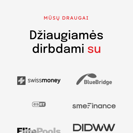
MŪSŲ DRAUGAI
Džiaugiamės
dirbdami
su