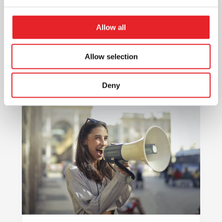
Skaitmeninė rinkodara - vienas iš
veiksmingų būdų pristatyti reklamuojama
Allow all
produkciją, kuri pasiekia vartotojus. Ji
dažnu atveju gali būti pigesnė...
Allow selection
Deny