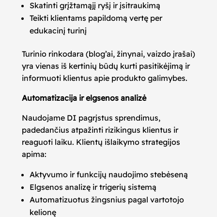
Skatinti grįžtamąjį ryšį ir įsitraukimą
Teikti klientams papildomą vertę per
edukacinį turinį
Turinio rinkodara (blog’ai, žinynai, vaizdo įrašai)
yra vienas iš kertinių būdų kurti pasitikėjimą ir
informuoti klientus apie produkto galimybes.
Automatizacija ir elgsenos analizė
Naudojame DI pagrįstus sprendimus,
padedančius atpažinti rizikingus klientus ir
reaguoti laiku. Klientų išlaikymo strategijos
apima:
Aktyvumo ir funkcijų naudojimo stebėseną
Elgsenos analizę ir trigerių sistemą
Automatizuotus žingsnius pagal vartotojo
kelionę