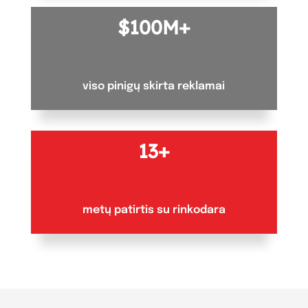
100M+
viso pinigų skirta reklamai
13+
metų patirtis su rinkodara