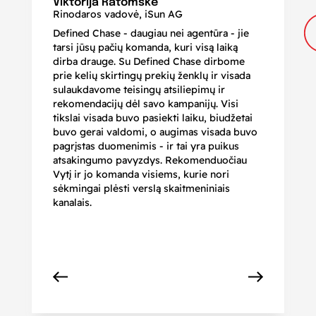
Viktorija Ratomskė
Rinodaros vadovė, iSun AG
Defined Chase - daugiau nei agentūra - jie
Je
tarsi jūsų pačių komanda, kuri visą laiką
ir
dirba drauge. Su Defined Chase dirbome
nu
prie kelių skirtingų prekių ženklų ir visada
ge
sulaukdavome teisingų atsiliepimų ir
iš
rekomendacijų dėl savo kampanijų. Visi
ju
tikslai visada buvo pasiekti laiku, biudžetai
ku
buvo gerai valdomi, o augimas visada buvo
bi
pagrįstas duomenimis - ir tai yra puikus
pr
atsakingumo pavyzdys. Rekomenduočiau
pa
Vytį ir jo komanda visiems, kurie nori
r
sėkmingai plėsti verslą skaitmeniniais
kanalais.