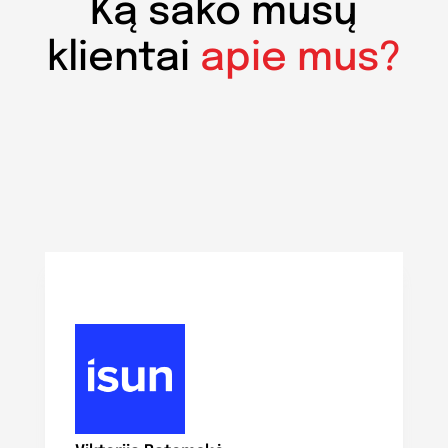
Ką sako mūsų
klientai
apie mus?
N
Di