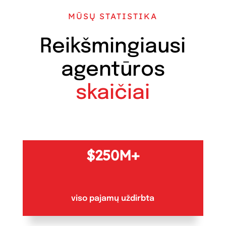
MŪSŲ STATISTIKA
Reikšmingiausi
agentūros
skaičiai
250M+
viso pajamų uždirbta