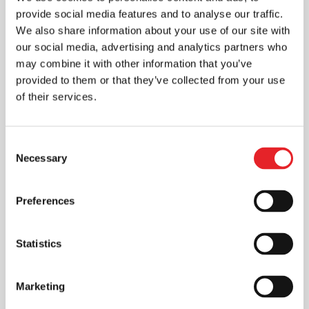
pateikti daug naudingos informacijos apie
provide social media features and to analyse our traffic.
reklamos efektyvumą, lankytojų...
We also share information about your use of our site with
our social media, advertising and analytics partners who
may combine it with other information that you’ve
provided to them or that they’ve collected from your use
of their services.
Consent
Necessary
Selection
Preferences
Skaitmeninė rinkodara: efektyvus
Statistics
ir pigesnis būdas pasiekti
vartotojus ir sukurti ilgalaikius
santykius
Marketing
Rinkodara