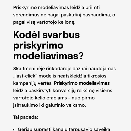
Priskyrimo modeliavimas leidžia priimti
sprendimus ne pagal paskutinį paspaudimą, o
pagal visą vartotojo kelionę.
Kodėl svarbus
priskyrimo
modeliavimas?
Skaitmeninėje rinkodaroje dažnai naudojamas
„last-click“ modelis neatskleidžia tikrosios
kampanijų vertės.
Priskyrimo modeliavimas
leidžia paskirstyti konversijų reikšmę visiems
vartotojo kelio etapiams – nuo pirmo
įsitraukimo iki galutinio veiksmo.
Tai padeda:
Geriau suprasti kanalų tarpusavio sąveiką