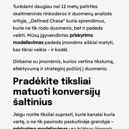
Turėdami daugiau nei 12 metų patirties
skaitmeninės rinkodaros ir duomenų analizės
srityje, „Defined Chase“ kuria sprendimus,
kurie ne tik rodo duomenis, bet ir padeda
veikti. Mūsų įgyvendintas
priskyrimo
modeliavimas
padeda įmonėms aiškiai matyti,
kas tikrai veikia – ir kodėl.
Dirbame su įmonėmis, kurios vertina tikslumą,
efektyvumą ir strateginį požiūrį į duomenis.
Pradėkite tiksliai
matuoti konversijų
šaltinius
Jeigu norite tiksliai suprasti, kurie kanalai kuria
vertę, o ne tik pasirodo paskutinėje grandyje –
priskyrimo modeliavimas
yra būtinas žingsnis