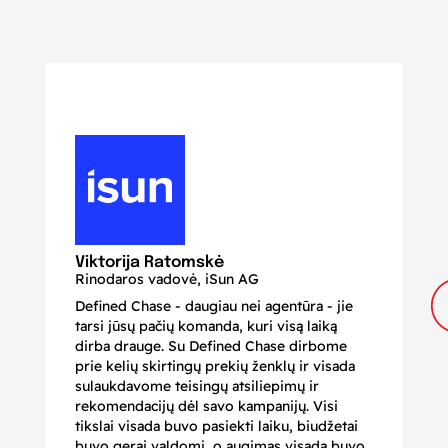
N
Di
Viktorija Ratomskė
Rinodaros vadovė, iSun AG
Defined Chase - daugiau nei agentūra - jie
Je
tarsi jūsų pačių komanda, kuri visą laiką
ir
dirba drauge. Su Defined Chase dirbome
nu
prie kelių skirtingų prekių ženklų ir visada
ge
sulaukdavome teisingų atsiliepimų ir
iš
rekomendacijų dėl savo kampanijų. Visi
ju
tikslai visada buvo pasiekti laiku, biudžetai
ku
buvo gerai valdomi, o augimas visada buvo
bi