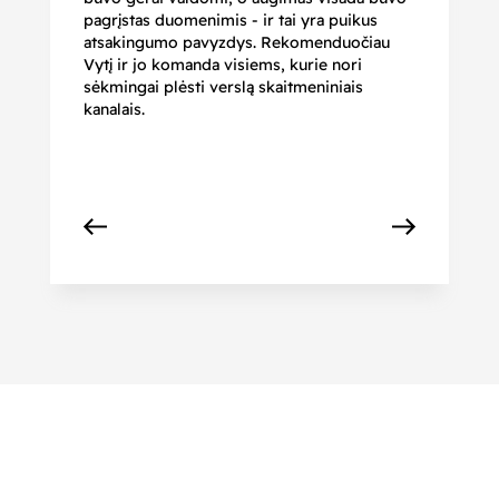
pagrįstas duomenimis - ir tai yra puikus
pr
atsakingumo pavyzdys. Rekomenduočiau
pa
Vytį ir jo komanda visiems, kurie nori
r
sėkmingai plėsti verslą skaitmeniniais
kanalais.