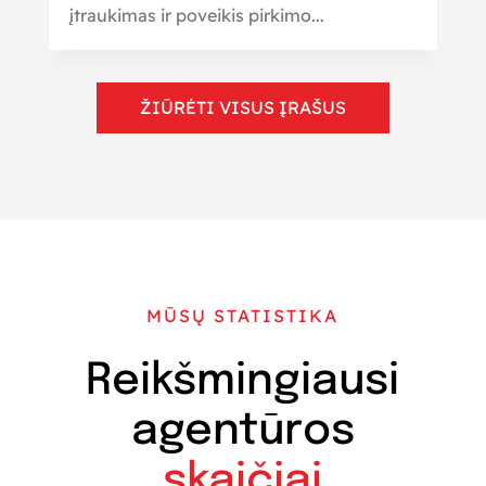
įtraukimas ir poveikis pirkimo...
ŽIŪRĖTI VISUS ĮRAŠUS
MŪSŲ STATISTIKA
Reikšmingiausi
agentūros
skaičiai