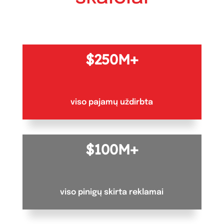
250M+
viso pajamų uždirbta
100M+
viso pinigų skirta reklamai