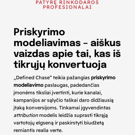
PATYRĘ RINKODAROS
PROFESIONALAI
Priskyrimo
modeliavimas – aiškus
vaizdas apie tai, kas iš
tikrųjų konvertuoja
„Defined Chase“ teikia pažangias
priskyrimo
modeliavimo
paslaugas, padedančias
įmonėms tiksliai įvertinti, kurie kanalai,
kampanijos ar sąlyčio taškai daro didžiausią
įtaką konversijoms. Tinkamai įgyvendintas
attribution
modelis leidžia suprasti tikrąją
vartotojų elgseną ir paskirstyti biudžetą
remiantis realia verte.