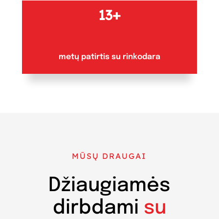
13+
metų patirtis su rinkodara
MŪSŲ DRAUGAI
Džiaugiamės
dirbdami
su