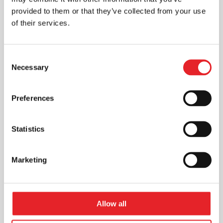
provided to them or that they’ve collected from your use
of their services.
Consent
Necessary
Selection
Skaitmeninė rinkodara: efektyvus
ir pigesnis būdas pasiekti
vartotojus ir sukurti ilgalaikius
Preferences
santykius
Rinkodara
Statistics
Skaitmeninė rinkodara - vienas iš
veiksmingų būdų pristatyti reklamuojama
Marketing
produkciją, kuri pasiekia vartotojus. Ji
dažnu atveju gali būti pigesnė...
Allow all