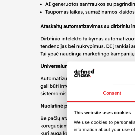
AI generuotos santraukos su pagrindini
Taupomas laikas, sumažinamos klaidos
Ataskaitų automatizavimas su dirbtiniu i
Dirbtinio intelekto taikymas automatizuotu
tendencijas bei nukrypimus. DI įrankiai an
Tai ypač naudinga marketingo kampanijų e
Universalumas ir pritaikymas
Automatizuoti ataskaitų sprendimai puikia
gali būti integruotos į Google Looker Stu
Consent
sistemomis. Kiekvienas projektas individua
Nuolatinė priežiūra ir optimizavimas
This website uses cookies
Be pačių ataskaitų kūrimo, mes taip pat t
We use cookies to personalis
koreguojame ar papildome naujais duomenų
information about your use of
kuri auga kartu su jūsų verslu.