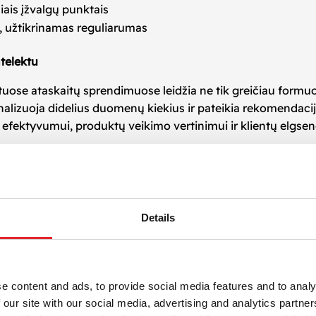
ais įžvalgų punktais
, užtikrinamas reguliarumas
ntelektu
ose ataskaitų sprendimuose leidžia ne tik greičiau formuoti 
alizuoja didelius duomenų kiekius ir pateikia rekomendacijas
fektyvumui, produktų veikimo vertinimui ir klientų elgsen
i tinka įvairaus dydžio ir pobūdžio verslams – nuo pradeda
dio, Power BI, Tableau ar kitus vizualizacijos įrankius, užt
Details
liai pritaikomas pagal jūsų veiklos specifiką ir tikslus.
eikiame nuolatinio palaikymo paslaugas. Tikriname, ar ataska
e content and ads, to provide social media features and to analy
 šaltiniais. Automatizuoti ataskaitų sprendimai nėra stat
 our site with our social media, advertising and analytics partn