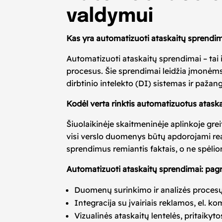
valdymui
Kas yra automatizuoti ataskaitų sprendi
Automatizuoti ataskaitų sprendimai – tai 
procesus. Šie sprendimai leidžia įmonėms 
dirbtinio intelekto (DI) sistemas ir paž
Kodėl verta rinktis automatizuotus atask
Šiuolaikinėje skaitmeninėje aplinkoje gre
visi verslo duomenys būtų apdorojami real
sprendimus remiantis faktais, o ne spėli
Automatizuoti ataskaitų sprendimai: pagr
Duomenų surinkimo ir analizės proces
Integracija su įvairiais reklamos, el. ko
Vizualinės ataskaitų lentelės, pritaikyt