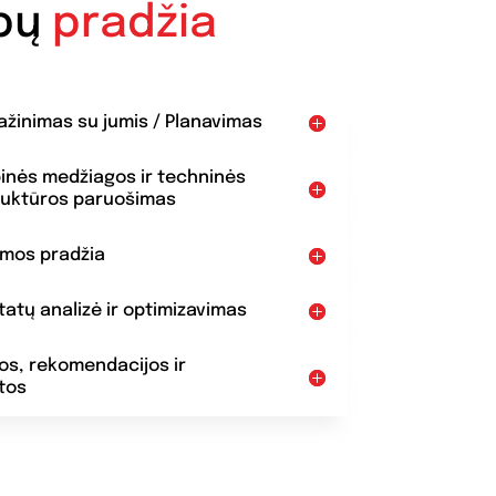
bų
pradžia
pažinimas su jumis / Planavimas
binės medžiagos ir techninės
ruktūros paruošimas
amos pradžia
ltatų analizė ir optimizavimas
dos, rekomendacijos ir
tos