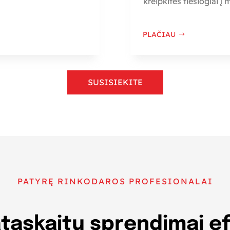
kreipkitės tiesiogiai į
PLAČIAU
SUSISIEKITE
PATYRĘ RINKODAROS PROFESIONALAI
taskaitų sprendimai e