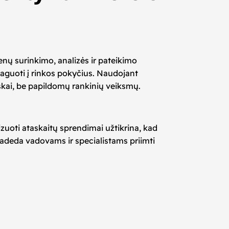
enų surinkimo, analizės ir pateikimo
reaguoti į rinkos pokyčius. Naudojant
škai, be papildomų rankinių veiksmų.
izuoti ataskaitų sprendimai užtikrina, kad
 padeda vadovams ir specialistams priimti