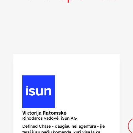
N
Di
Viktorija Ratomskė
Rinodaros vadovė, iSun AG
Defined Chase - daugiau nei agentūra - jie
Je
tarsi jūsų pačių komanda, kuri visą laiką
ir