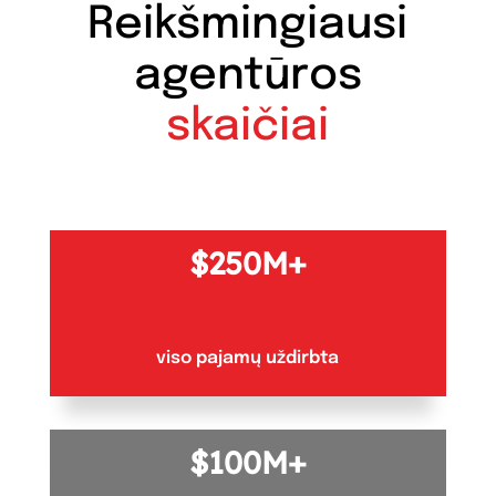
Reikšmingiausi
agentūros
skaičiai
250M+
viso pajamų uždirbta
100M+