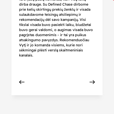
dirba drauge. Su Defined Chase dirbome
nu
prie kelių skirtingų prekių ženklų ir visada
ge
sulaukdavome teisingų atsiliepimų ir
iš
rekomendacijų dėl savo kampanijų. Visi
ju
tikslai visada buvo pasiekti laiku, biudžetai
ku
buvo gerai valdomi, o augimas visada buvo
bi
pagrįstas duomenimis - ir tai yra puikus
pr
atsakingumo pavyzdys. Rekomenduočiau
pa
Vytį ir jo komanda visiems, kurie nori
r
sėkmingai plėsti verslą skaitmeniniais
kanalais.