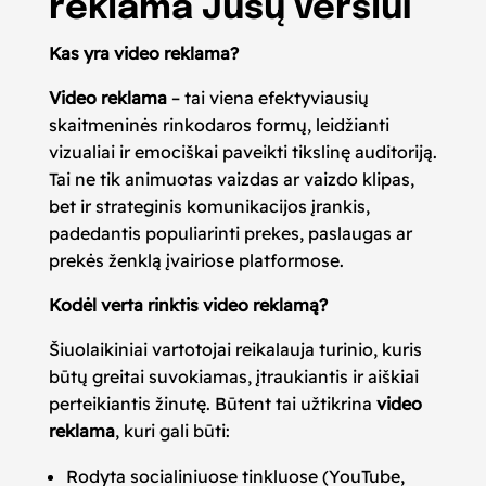
reklama Jūsų verslui
Kas yra video reklama?
Video reklama
– tai viena efektyviausių
skaitmeninės rinkodaros formų, leidžianti
vizualiai ir emociškai paveikti tikslinę auditoriją.
Tai ne tik animuotas vaizdas ar vaizdo klipas,
bet ir strateginis komunikacijos įrankis,
padedantis populiarinti prekes, paslaugas ar
prekės ženklą įvairiose platformose.
Kodėl verta rinktis video reklamą?
Šiuolaikiniai vartotojai reikalauja turinio, kuris
būtų greitai suvokiamas, įtraukiantis ir aiškiai
perteikiantis žinutę. Būtent tai užtikrina
video
reklama
, kuri gali būti:
Rodyta socialiniuose tinkluose (YouTube,