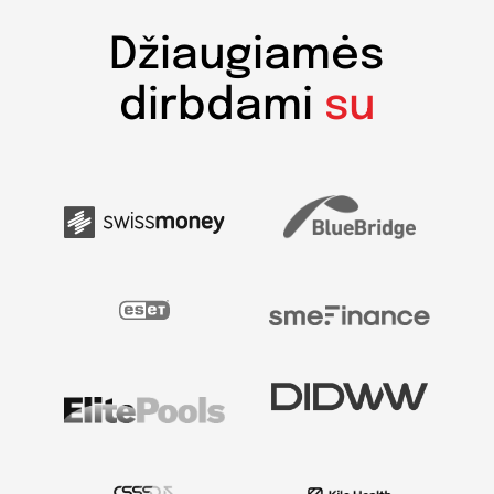
Džiaugiamės
dirbdami
su