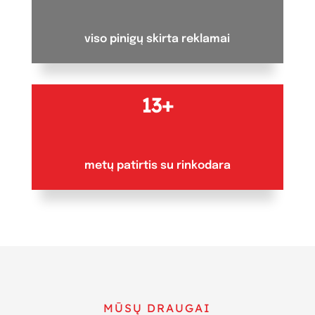
viso pinigų skirta reklamai
13+
metų patirtis su rinkodara
MŪSŲ DRAUGAI