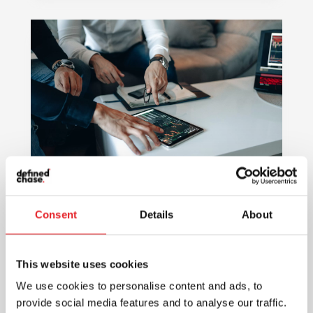
Skaitmeninė rinkodara: efektyvus
ir pigesnis būdas pasiekti
Consent
Details
About
vartotojus ir sukurti ilgalaikius
santykius
Rinkodara
This website uses cookies
Skaitmeninė rinkodara - vienas iš
We use cookies to personalise content and ads, to
veiksmingų būdų pristatyti reklamuojama
provide social media features and to analyse our traffic.
produkciją, kuri pasiekia vartotojus. Ji