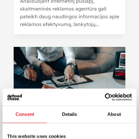
Analizuojant internetinį puslapį,
skaitmeninės reklamos agentūra gali
pateikti daug naudingos informacijos apie
reklamos efektyvumą, lankytojų...
Consent
Details
About
Skaitmeninė rinkodara: efektyvus
ir pigesnis būdas pasiekti
vartotojus ir sukurti ilgalaikius
This website uses cookies