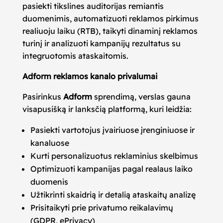
pasiekti tikslines auditorijas remiantis
duomenimis, automatizuoti reklamos pirkimus
realiuoju laiku (RTB), taikyti dinaminį reklamos
turinį ir analizuoti kampanijų rezultatus su
integruotomis ataskaitomis.
Adform reklamos kanalo privalumai
Pasirinkus
Adform
sprendimą, verslas gauna
visapusišką ir lanksčią platformą, kuri leidžia:
Pasiekti vartotojus įvairiuose įrenginiuose ir
kanaluose
Kurti personalizuotus reklaminius skelbimus
Optimizuoti kampanijas pagal realaus laiko
duomenis
Užtikrinti skaidrią ir detalią ataskaitų analizę
Prisitaikyti prie privatumo reikalavimų
(GDPR, ePrivacy)