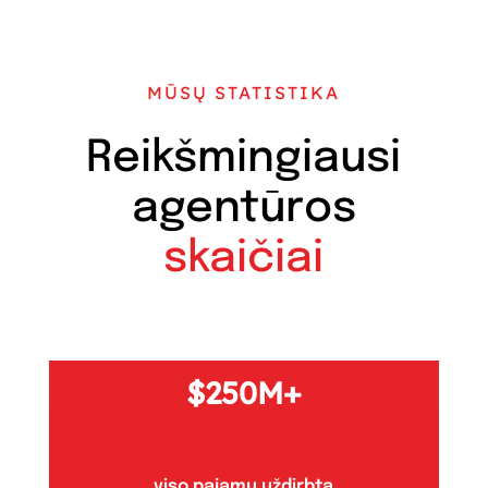
MŪSŲ STATISTIKA
Reikšmingiausi
agentūros
skaičiai
250M+
viso pajamų uždirbta