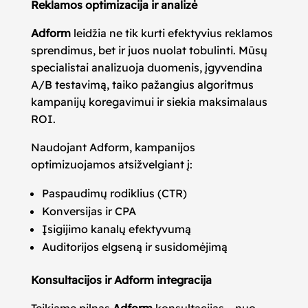
Reklamos optimizacija ir analizė
Adform
leidžia ne tik kurti efektyvius reklamos
sprendimus, bet ir juos nuolat tobulinti. Mūsų
specialistai analizuoja duomenis, įgyvendina
A/B testavimą, taiko pažangius algoritmus
kampanijų koregavimui ir siekia maksimalaus
ROI.
Naudojant Adform, kampanijos
optimizuojamos atsižvelgiant į:
Paspaudimų rodiklius (CTR)
Konversijas ir CPA
Įsigijimo kanalų efektyvumą
Auditorijos elgseną ir susidomėjimą
Konsultacijos ir Adform integracija
Teikiame pilnas
Adform
konsultacijas – nuo