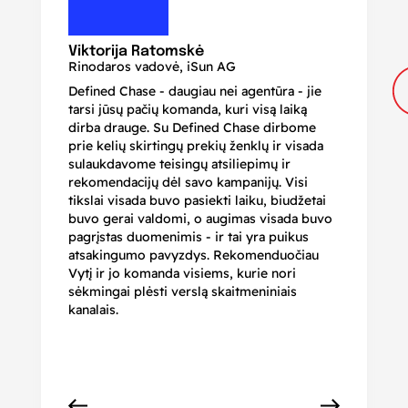
N
Di
Viktorija Ratomskė
Rinodaros vadovė, iSun AG
Defined Chase - daugiau nei agentūra - jie
Je
tarsi jūsų pačių komanda, kuri visą laiką
ir
dirba drauge. Su Defined Chase dirbome
nu
prie kelių skirtingų prekių ženklų ir visada
ge
sulaukdavome teisingų atsiliepimų ir
iš
rekomendacijų dėl savo kampanijų. Visi
ju
tikslai visada buvo pasiekti laiku, biudžetai
ku
buvo gerai valdomi, o augimas visada buvo
bi
pagrįstas duomenimis - ir tai yra puikus
pr
atsakingumo pavyzdys. Rekomenduočiau
pa
Vytį ir jo komanda visiems, kurie nori
r
sėkmingai plėsti verslą skaitmeniniais
kanalais.