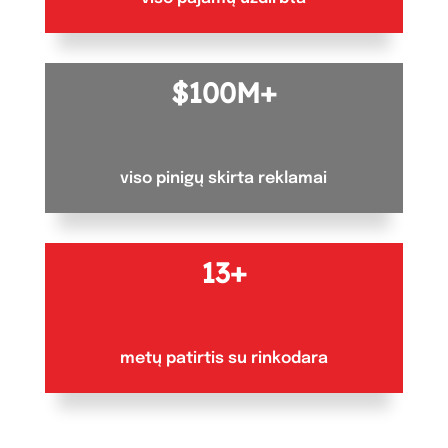
100M+
viso pinigų skirta reklamai
13+
metų patirtis su rinkodara