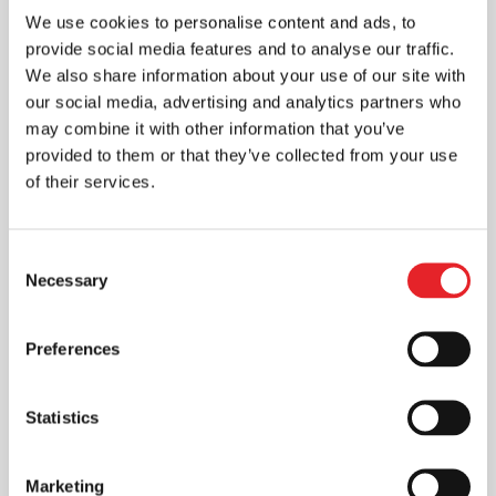
We use cookies to personalise content and ads, to
Rinkodara
provide social media features and to analyse our traffic.
Skaitmeninė rinkodara - vienas iš
We also share information about your use of our site with
veiksmingų būdų pristatyti reklamuojama
our social media, advertising and analytics partners who
produkciją, kuri pasiekia vartotojus. Ji
may combine it with other information that you’ve
dažnu atveju gali būti pigesnė...
provided to them or that they’ve collected from your use
of their services.
Consent
Necessary
Selection
Preferences
Statistics
Marketing