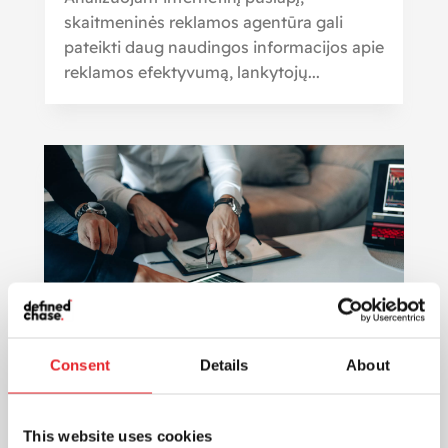
skaitmeninės reklamos agentūra gali
pateikti daug naudingos informacijos apie
reklamos efektyvumą, lankytojų...
Consent
Details
About
Skaitmeninė rinkodara: efektyvus
ir pigesnis būdas pasiekti
vartotojus ir sukurti ilgalaikius
This website uses cookies
santykius