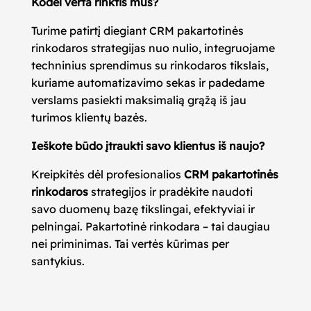
Kodėl verta rinktis mus?
Turime patirtį diegiant CRM pakartotinės
rinkodaros strategijas nuo nulio, integruojame
techninius sprendimus su rinkodaros tikslais,
kuriame automatizavimo sekas ir padedame
verslams pasiekti maksimalią grąžą iš jau
turimos klientų bazės.
Ieškote būdo įtraukti savo klientus iš naujo?
Kreipkitės dėl profesionalios
CRM pakartotinės
rinkodaros
strategijos ir pradėkite naudoti
savo duomenų bazę tikslingai, efektyviai ir
pelningai. Pakartotinė rinkodara – tai daugiau
nei priminimas. Tai vertės kūrimas per
santykius.