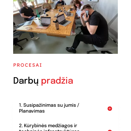
PROCESAI
Darbų
pradžia
1. Susipažinimas su jumis /
Planavimas
2. Kūrybinės medžiagos ir