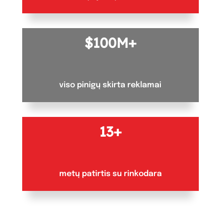
100M+
viso pinigų skirta reklamai
13+
metų patirtis su rinkodara