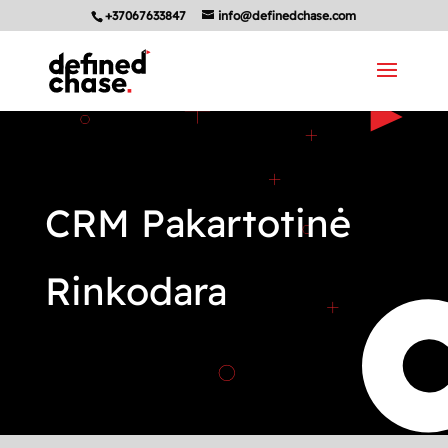
+37067633847
info@definedchase.com
CRM Pakartotinė
Rinkodara