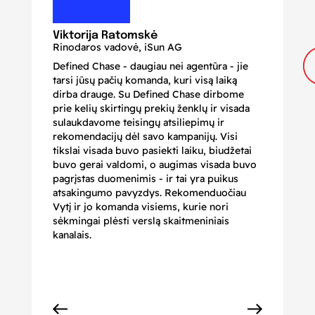
N
Di
Viktorija Ratomskė
Rinodaros vadovė, iSun AG
Defined Chase - daugiau nei agentūra - jie
Je
tarsi jūsų pačių komanda, kuri visą laiką
ir
dirba drauge. Su Defined Chase dirbome
nu
prie kelių skirtingų prekių ženklų ir visada
ge
sulaukdavome teisingų atsiliepimų ir
iš
rekomendacijų dėl savo kampanijų. Visi
ju
tikslai visada buvo pasiekti laiku, biudžetai
ku
buvo gerai valdomi, o augimas visada buvo
bi
pagrįstas duomenimis - ir tai yra puikus
pr
atsakingumo pavyzdys. Rekomenduočiau
pa
Vytį ir jo komanda visiems, kurie nori
r
sėkmingai plėsti verslą skaitmeniniais
kanalais.