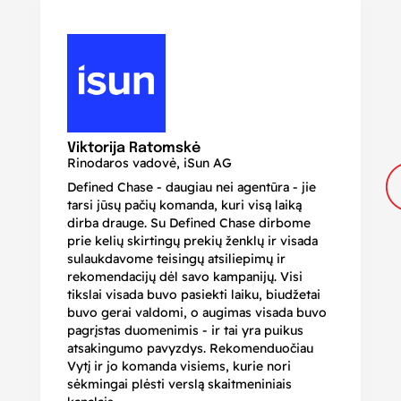
N
Di
Viktorija Ratomskė
Rinodaros vadovė, iSun AG
Defined Chase - daugiau nei agentūra - jie
Je
tarsi jūsų pačių komanda, kuri visą laiką
ir
dirba drauge. Su Defined Chase dirbome
nu
prie kelių skirtingų prekių ženklų ir visada
ge
sulaukdavome teisingų atsiliepimų ir
iš
rekomendacijų dėl savo kampanijų. Visi
ju
tikslai visada buvo pasiekti laiku, biudžetai
ku
buvo gerai valdomi, o augimas visada buvo
bi
pagrįstas duomenimis - ir tai yra puikus
pr
atsakingumo pavyzdys. Rekomenduočiau
pa
Vytį ir jo komanda visiems, kurie nori
r
sėkmingai plėsti verslą skaitmeniniais