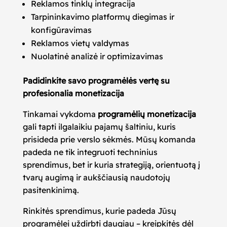
Reklamos tinklų integracija
Tarpininkavimo platformų diegimas ir
konfigūravimas
Reklamos vietų valdymas
Nuolatinė analizė ir optimizavimas
Padidinkite savo programėlės vertę su
profesionalia monetizacija
Tinkamai vykdoma
programėlių monetizacija
gali tapti ilgalaikiu pajamų šaltiniu, kuris
prisideda prie verslo sėkmės. Mūsų komanda
padeda ne tik integruoti techninius
sprendimus, bet ir kuria strategiją, orientuotą į
tvarų augimą ir aukščiausią naudotojų
pasitenkinimą.
Rinkitės sprendimus, kurie padeda Jūsų
programėlei uždirbti daugiau – kreipkitės dėl