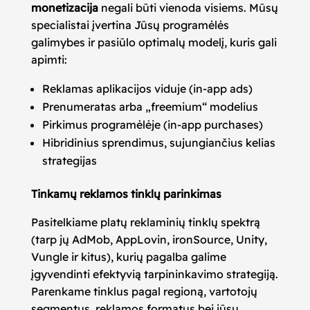
monetizacija
negali būti vienoda visiems. Mūsų
specialistai įvertina Jūsų programėlės
galimybes ir pasiūlo optimalų modelį, kuris gali
apimti:
Reklamas aplikacijos viduje (in-app ads)
Prenumeratas arba „freemium“ modelius
Pirkimus programėlėje (in-app purchases)
Hibridinius sprendimus, sujungiančius kelias
strategijas
Tinkamų reklamos tinklų parinkimas
Pasitelkiame platų reklaminių tinklų spektrą
(tarp jų AdMob, AppLovin, ironSource, Unity,
Vungle ir kitus), kurių pagalba galime
įgyvendinti efektyvią tarpininkavimo strategiją.
Parenkame tinklus pagal regioną, vartotojų
segmentus, reklamos formatus bei jūsų