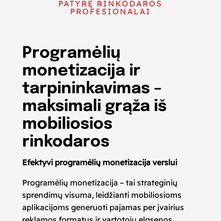
PATYRĘ RINKODAROS
PROFESIONALAI
Programėlių
monetizacija ir
tarpininkavimas –
maksimali grąža iš
mobiliosios
rinkodaros
Efektyvi programėlių monetizacija verslui
Programėlių monetizacija – tai strateginių
sprendimų visuma, leidžianti mobiliosioms
aplikacijoms generuoti pajamas per įvairius
reklamos formatus ir vartotojų elgsenos