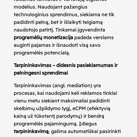
modelius. Naudojant pažangius
technologinius sprendimus, siekiama ne tik
padidinti pelną, bet ir išlaikyti teigiamą
naudotojo patirtį. Tinkamai įgyvendinta
programėlių monetizacija
padeda verslams
auginti pajamas ir išnaudoti visą savo
programėlės potencialą.
Tarpininkavimas – didesnis pasiekiamumas ir
pelningesni sprendimai
Tarpininkavimas (angl. mediation) yra
procesas, kai naudojami keli reklamos tinklai
vienu metu siekiant maksimaliai padidinti
skelbimų užpildymo lygį, eCPM (efektyvią
kainą už tūkstantį parodymų) ir bendrą
programėlės pajamingumą. Įdiegus
tarpininkavimą
, galima automatiškai pasirinkti