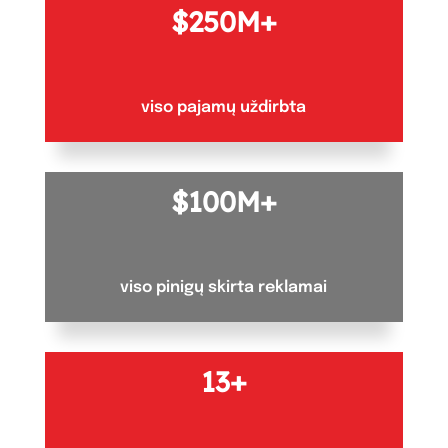
250M+
viso pajamų uždirbta
100M+
viso pinigų skirta reklamai
13+