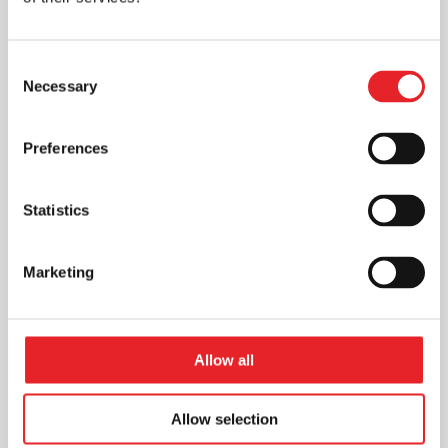
Skaitmeninė rinkodara: efektyvus
Consent
ir pigesnis būdas pasiekti
Necessary
Selection
vartotojus ir sukurti ilgalaikius
santykius
Rinkodara
Preferences
Skaitmeninė rinkodara - vienas iš
veiksmingų būdų pristatyti reklamuojama
Statistics
produkciją, kuri pasiekia vartotojus. Ji
dažnu atveju gali būti pigesnė...
Marketing
Allow all
Allow selection