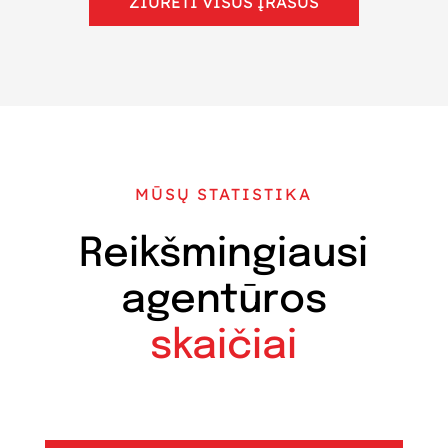
ŽIŪRĖTI VISUS ĮRAŠUS
MŪSŲ STATISTIKA
Reikšmingiausi
agentūros
skaičiai