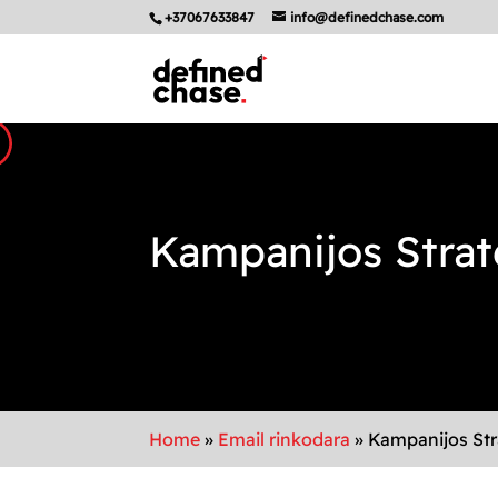
+37067633847
info@definedchase.com
Kampanijos Strat
Home
»
Email rinkodara
»
Kampanijos Str