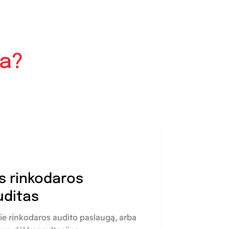
ia?
s rinkodaros
uditas
ie rinkodaros audito paslaugą, arba