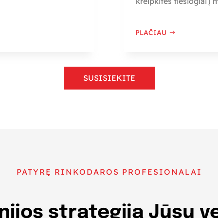
kreipkitės tiesiogiai į
PLAČIAU
SUSISIEKITE
PATYRĘ RINKODAROS PROFESIONALAI
nijos strategija Jūsų v