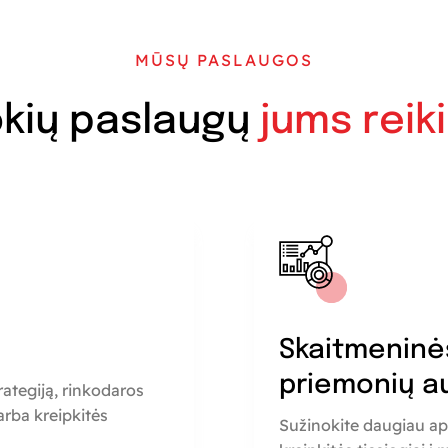
MŪSŲ PASLAUGOS
kių paslaugų
jums reik
a
Skaitmeninė
priemonių a
rategiją, rinkodaros
rba kreipkitės
Sužinokite daugiau ap