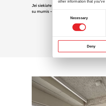
other information that you’ve
Jei siekiate padidinti savo verslo matomum
su mumis – padėsime sukurti, įgyvendinti 
Consent
Necessary
Selection
Deny