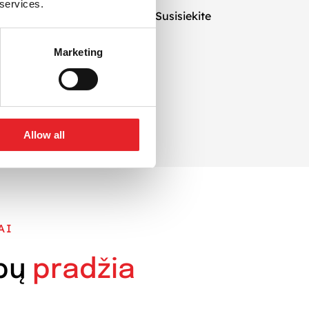
 services.
efektyvi
kampanijos strategija
. Susisiekite
Marketing
Allow all
AI
bų
pradžia