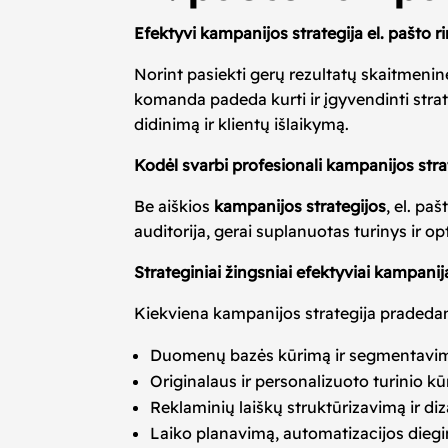
Efektyvi kampanijos strategija el. pašto r
Norint pasiekti gerų rezultatų skaitmenin
komanda padeda kurti ir įgyvendinti strat
didinimą ir klientų išlaikymą.
Kodėl svarbi profesionali kampanijos stra
Be aiškios
kampanijos strategijos
, el. pa
auditorija, gerai suplanuotas turinys ir 
Strateginiai žingsniai efektyviai kampanij
Kiekviena kampanijos strategija pradedama
Duomenų bazės kūrimą ir segmentavimą
Originalaus ir personalizuoto turinio k
Reklaminių laiškų struktūrizavimą ir di
Laiko planavimą, automatizacijos diegi