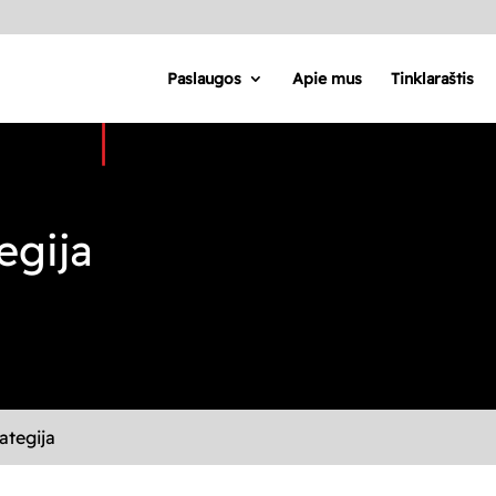
Paslaugos
Apie mus
Tinklaraštis
egija
ategija