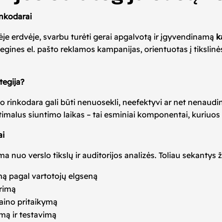
inkodarai
ėje erdvėje, svarbu turėti gerai apgalvotą ir įgyvendinamą
k
egines el. pašto reklamos kampanijas, orientuotas į tikslin
tegija?
što rinkodara gali būti nenuosekli, neefektyvi ar net nenaudin
optimalus siuntimo laikas – tai esminiai komponentai, kuriu
ai
 nuo verslo tikslų ir auditorijos analizės. Toliau sekantys 
 pagal vartotojų elgseną
ūrimą
zaino pritaikymą
mą ir testavimą