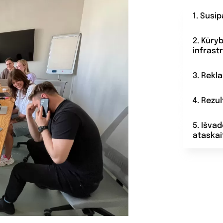
1. Susi
2. Kūry
infrast
3. Rekl
4. Rezu
5. Išva
ataskai