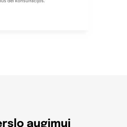
 mus dėl konsultacijos.
erslo augimui