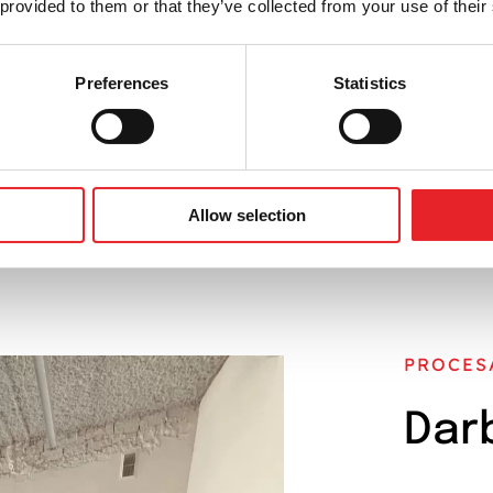
 provided to them or that they’ve collected from your use of their
ą ir klientų įsitraukimą per el. paštą, Jums būtina aiški ir 
ir optimizuoti kampaniją, kuri generuos rezultatus.
Preferences
Statistics
SUSISIEKITE
Allow selection
PROCES
Dar