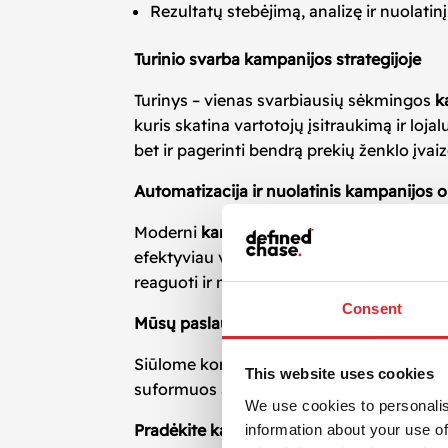
Rezultatų stebėjimą, analizę ir nuolatin
Turinio svarba kampanijos strategijoje
Turinys – vienas svarbiausių sėkmingos
k
kuris skatina vartotojų įsitraukimą ir lojal
bet ir pagerinti bendrą prekių ženklo įvaiz
Automatizacija ir nuolatinis kampanijos 
Moderni
kampanijos strategija
neatsiejama
efektyviau valdyti komunikaciją ir taupyt
reaguoti ir nuolat tobulinti kampanijos st
Consent
Mūsų paslaugos – Jūsų verslo rezultatam
Siūlome kompleksinę el. pašto rinkodaro
This website uses cookies
suformuos aiškią veiksmų seką, bet ir padė
We use cookies to personalis
Pradėkite kampaniją su strategija, kuri ve
information about your use of