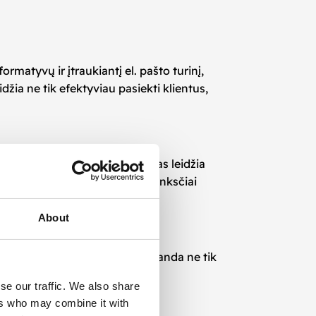
rmatyvų ir įtraukiantį el. pašto turinį,
idžia ne tik efektyviau pasiekti klientus,
s vartotojo veiksmus ar sąlygas leidžia
konversijų duomenis, galime lanksčiai
About
 augimui. Mūsų ekspertų komanda ne tik
zultatų interpretavimo.
se our traffic. We also share
ers who may combine it with