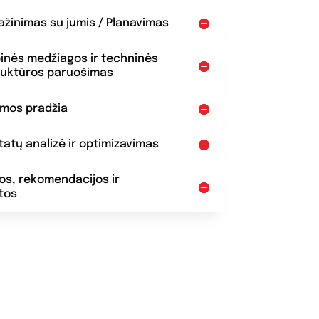
pažinimas su jumis / Planavimas
binės medžiagos ir techninės
ruktūros paruošimas
amos pradžia
ltatų analizė ir optimizavimas
dos, rekomendacijos ir
tos