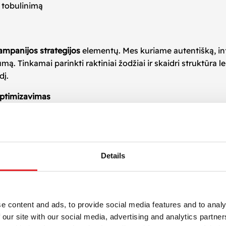
į tobulinimą
ampanijos strategijos
elementų. Mes kuriame autentišką, info
umą. Tinkamai parinkti raktiniai žodžiai ir skaidri struktūra le
dį.
optimizavimas
 nuo automatizacijos – el. laiškų siuntimas pagal tam tikru
i išteklius. Be to, analizuodami atidarymų, paspaudimų bei 
ruktūrą.
Details
s
s paslaugą, kur
kampanijos strategija
yra pagrindas tvariam
s ją įgyvendinti nuo A iki Z: nuo auditorijos analizės iki re
e content and ads, to provide social media features and to analy
ikia
 our site with our social media, advertising and analytics partn