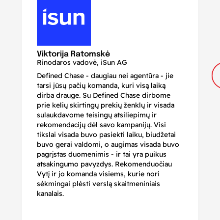
N
Di
Viktorija Ratomskė
Rinodaros vadovė, iSun AG
Defined Chase - daugiau nei agentūra - jie
Je
tarsi jūsų pačių komanda, kuri visą laiką
ir
dirba drauge. Su Defined Chase dirbome
nu
prie kelių skirtingų prekių ženklų ir visada
ge
sulaukdavome teisingų atsiliepimų ir
iš
rekomendacijų dėl savo kampanijų. Visi
ju
tikslai visada buvo pasiekti laiku, biudžetai
ku
buvo gerai valdomi, o augimas visada buvo
bi
pagrįstas duomenimis - ir tai yra puikus
pr
atsakingumo pavyzdys. Rekomenduočiau
pa
Vytį ir jo komanda visiems, kurie nori
r
sėkmingai plėsti verslą skaitmeniniais
kanalais.