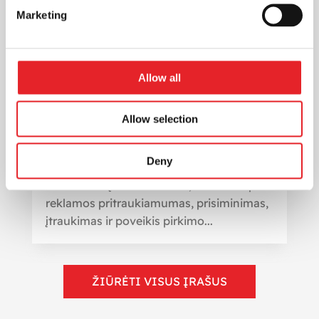
Marketing
Allow all
Statistikos naudojimas reklamos
efektyvumui įvertinti: kaip pasiekti
Allow selection
geresnius rezultatus
Rinkodara
Deny
Reklamos efektyvumas gali būti
vertinamas įvairiais būdais, tokiais kaip
reklamos pritraukiamumas, prisiminimas,
įtraukimas ir poveikis pirkimo...
ŽIŪRĖTI VISUS ĮRAŠUS