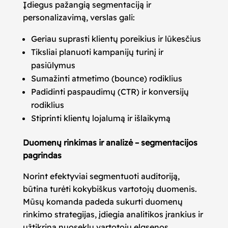
Įdiegus pažangią segmentaciją ir
personalizavimą, verslas gali:
Geriau suprasti klientų poreikius ir lūkesčius
Tiksliai planuoti kampanijų turinį ir
pasiūlymus
Sumažinti atmetimo (bounce) rodiklius
Padidinti paspaudimų (CTR) ir konversijų
rodiklius
Stiprinti klientų lojalumą ir išlaikymą
Duomenų rinkimas ir analizė – segmentacijos
pagrindas
Norint efektyviai segmentuoti auditoriją,
būtina turėti kokybiškus vartotojų duomenis.
Mūsų komanda padeda sukurti duomenų
rinkimo strategijas, įdiegia analitikos įrankius ir
užtikrina nuoseklų vartotojų elgsenos