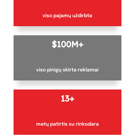
viso pajamų uždirbta
100M+
viso pinigų skirta reklamai
13+
metų patirtis su rinkodara