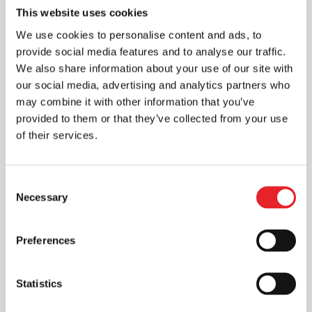
This website uses cookies
ir pigesnis būdas pasiekti
vartotojus ir sukurti ilgalaikius
We use cookies to personalise content and ads, to
santykius
provide social media features and to analyse our traffic.
Rinkodara
We also share information about your use of our site with
Skaitmeninė rinkodara - vienas iš
our social media, advertising and analytics partners who
may combine it with other information that you’ve
veiksmingų būdų pristatyti reklamuojama
provided to them or that they’ve collected from your use
produkciją, kuri pasiekia vartotojus. Ji
of their services.
dažnu atveju gali būti pigesnė...
Consent
Necessary
Selection
Preferences
Statistics