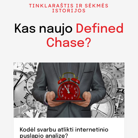
TINKLARAŠTIS IR SĖKMĖS
ISTORIJOS
Kas naujo
Defined
Chase?
Kodėl svarbu atlikti internetinio
puslapio analizę?