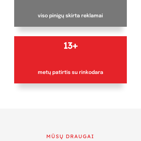
viso pinigų skirta reklamai
13+
metų patirtis su rinkodara
MŪSŲ DRAUGAI