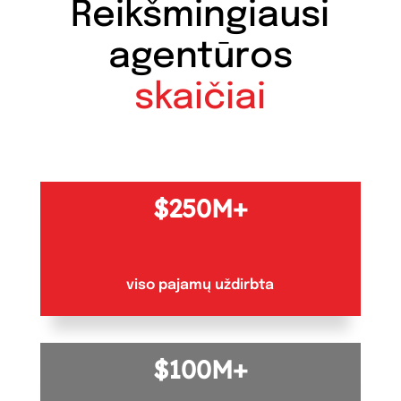
Reikšmingiausi
agentūros
skaičiai
250M+
viso pajamų uždirbta
100M+