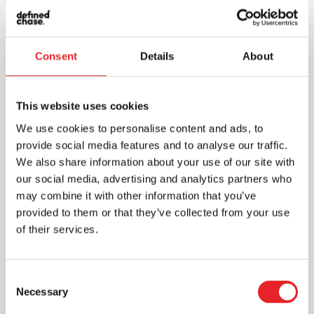
Consent
Details
About
This website uses cookies
We use cookies to personalise content and ads, to
provide social media features and to analyse our traffic.
We also share information about your use of our site with
our social media, advertising and analytics partners who
Skaitmeninė rinkodara: efektyvus
may combine it with other information that you’ve
ir pigesnis būdas pasiekti
provided to them or that they’ve collected from your use
vartotojus ir sukurti ilgalaikius
santykius
of their services.
Rinkodara
Skaitmeninė rinkodara - vienas iš
Consent
veiksmingų būdų pristatyti reklamuojama
Necessary
Selection
produkciją, kuri pasiekia vartotojus. Ji