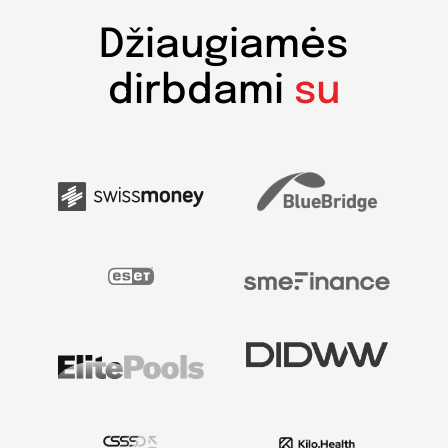
Džiaugiamės
dirbdami
su