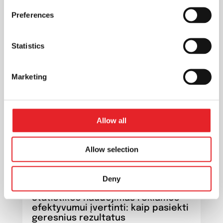
dažnu atveju gali būti pigesnė...
Preferences
Statistics
Marketing
Allow all
Allow selection
Deny
Statistikos naudojimas reklamos
efektyvumui įvertinti: kaip pasiekti
geresnius rezultatus