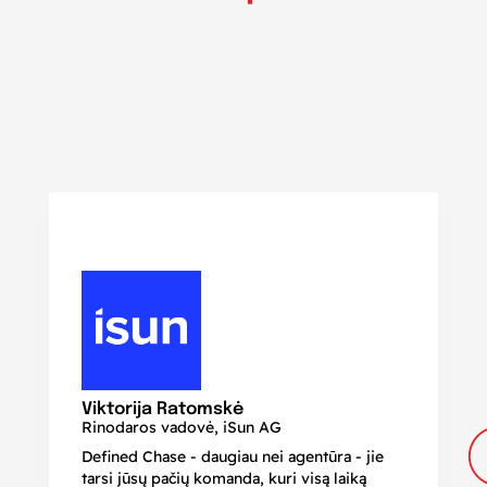
N
Di
Viktorija Ratomskė
Rinodaros vadovė, iSun AG
Defined Chase - daugiau nei agentūra - jie
Je
tarsi jūsų pačių komanda, kuri visą laiką
ir