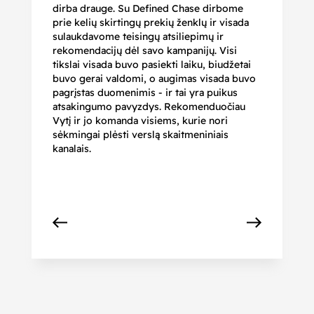
dirba drauge. Su Defined Chase dirbome
nu
prie kelių skirtingų prekių ženklų ir visada
ge
sulaukdavome teisingų atsiliepimų ir
iš
rekomendacijų dėl savo kampanijų. Visi
ju
tikslai visada buvo pasiekti laiku, biudžetai
ku
buvo gerai valdomi, o augimas visada buvo
bi
pagrįstas duomenimis - ir tai yra puikus
pr
atsakingumo pavyzdys. Rekomenduočiau
pa
Vytį ir jo komanda visiems, kurie nori
r
sėkmingai plėsti verslą skaitmeniniais
kanalais.