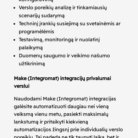
Verslo poreikių analizę ir tinkamiausių
scenarijų sudarymą
Techninį įrankių susiejimą su svetainėmis ar
programėlėmis
Testavimą, monitoringą ir nuolatinį
palaikymą
Duomenų saugumo ir veikimo našumo
užtikrinimą
Make (Integromat) integracijų privalumai
verslui
Naudodami Make (Integromat) integracijas
galėsite automatizuoti daugiau nei vieną
veiksmą vienu metu, pasiekti maksimalų
lankstumą ir pritaikyti kiekvieną
automatizacijos žingsnį prie individualių verslo
poreikių. Tai padeda ne tik taupyti laiką, bet ir