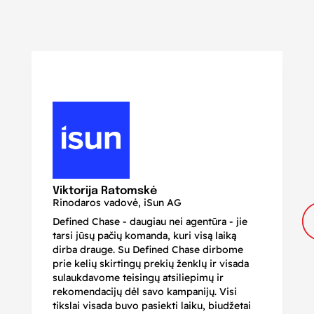
N
Di
Viktorija Ratomskė
Rinodaros vadovė, iSun AG
Defined Chase - daugiau nei agentūra - jie
Je
tarsi jūsų pačių komanda, kuri visą laiką
ir
dirba drauge. Su Defined Chase dirbome
nu
prie kelių skirtingų prekių ženklų ir visada
ge
sulaukdavome teisingų atsiliepimų ir
iš
rekomendacijų dėl savo kampanijų. Visi
ju
tikslai visada buvo pasiekti laiku, biudžetai
ku