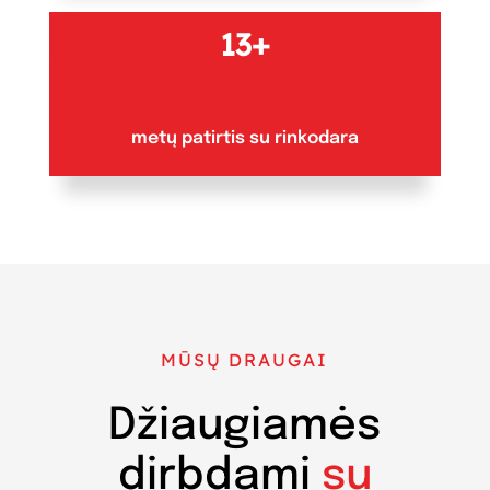
13+
metų patirtis su rinkodara
MŪSŲ DRAUGAI
Džiaugiamės
dirbdami
su