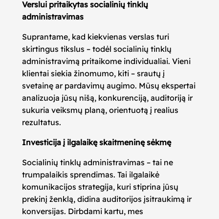
Verslui pritaikytas socialinių tinklų
administravimas
Suprantame, kad kiekvienas verslas turi
skirtingus tikslus – todėl socialinių tinklų
administravimą pritaikome individualiai. Vieni
klientai siekia žinomumo, kiti – srautų į
svetainę ar pardavimų augimo. Mūsų ekspertai
analizuoja jūsų nišą, konkurenciją, auditoriją ir
sukuria veiksmų planą, orientuotą į realius
rezultatus.
Investicija į ilgalaikę skaitmeninę sėkmę
Socialinių tinklų administravimas – tai ne
trumpalaikis sprendimas. Tai ilgalaikė
komunikacijos strategija, kuri stiprina jūsų
prekinį ženklą, didina auditorijos įsitraukimą ir
konversijas. Dirbdami kartu, mes