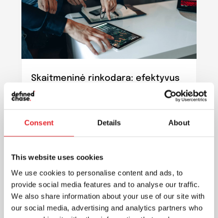
Skaitmeninė rinkodara: efektyvus
ir pigesnis būdas pasiekti
vartotojus ir sukurti ilgalaikius
santykius
Rinkodara
Consent
Details
About
Skaitmeninė rinkodara - vienas iš
veiksmingų būdų pristatyti reklamuojama
This website uses cookies
produkciją, kuri pasiekia vartotojus. Ji
We use cookies to personalise content and ads, to
dažnu atveju gali būti pigesnė...
provide social media features and to analyse our traffic.
We also share information about your use of our site with
our social media, advertising and analytics partners who