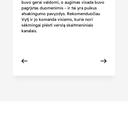
buvo gerai valdomi, o augimas visada buvo
bi
pagrįstas duomenimis - ir tai yra puikus
pr
atsakingumo pavyzdys. Rekomenduočiau
pa
Vytį ir jo komanda visiems, kurie nori
r
sėkmingai plėsti verslą skaitmeniniais
kanalais.