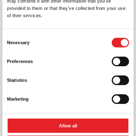
may combine it with other information that you’ve
provided to them or that they’ve collected from your use
of their services.
Consent
Necessary
Selection
Preferences
Statistics
Statistikos naudojimas reklamos
efektyvumui įvertinti: kaip pasiekti
Marketing
geresnius rezultatus
Rinkodara
Reklamos efektyvumas gali būti
Allow all
vertinamas įvairiais būdais, tokiais kaip
reklamos pritraukiamumas, prisiminimas,