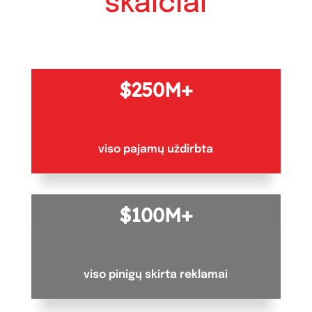
skaičiai
250M+
viso pajamų uždirbta
100M+
viso pinigų skirta reklamai