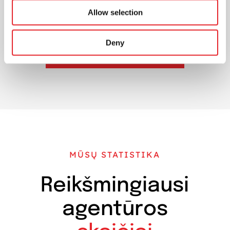
įtraukimas ir poveikis pirkimo...
Allow selection
Deny
ŽIŪRĖTI VISUS ĮRAŠUS
MŪSŲ STATISTIKA
Reikšmingiausi
agentūros